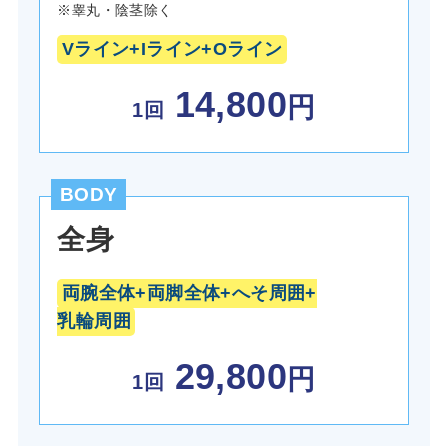
※睾丸・陰茎除く
Vライン+Iライン+Oライン
14,800
円
1回
BODY
全身
両腕全体+両脚全体+へそ周囲+
乳輪周囲
29,800
円
1回