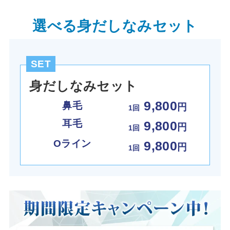
選べる身だしなみセット
SET
身だしなみセット
9,800
鼻毛
円
1回
耳毛
9
,800
円
1回
Oライン
9
,800
円
1回