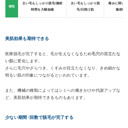
太い毛もしっかり脱毛
/施術
太い毛もしっかり脱
痛みに弱い/
相性
時間を大幅短縮
毛
/日焼け肌
施術時
美肌効果も期待できる
医療脱毛が完了すると、毛が生えなくなるため
毛穴の目立たな
い肌
に変化します。
さらに毛穴やざらつき、くすみが目立たなくなり、きめ細かな
明るい肌の印象につながるといわれています。
また、機械の種類によってはシミへの働きかけや代謝アップな
ど、美肌効果が期待できるものもあります。
少ない期間･回数で脱毛が完了する