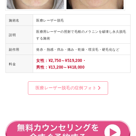
施術名
医療レーザー脱毛
医療用レーザーの照射で毛根のメラニンを破壊し永久脱毛
説明
する施術
副作用
発赤・熱感・痒み・痛み・乾燥・埋没毛・硬毛化など
女性：¥2,750～¥519,200・
料金
男性：¥13,200～¥418,000
医療レーザー脱毛の症例フォト