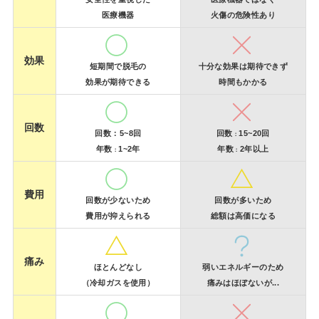
医療機器
火傷の危険性あり
効果
短期間で脱毛の
十分な効果は期待できず
効果が期待できる
時間もかかる
回数
回数：5~8回
回数
15~20回
：
年数
1~2年
年数
2年以上
：
：
費用
回数が少ないため
回数が多いため
費用が抑えられる
総額は高価になる
痛み
ほとんどなし
弱いエネルギーのため
（冷却ガスを使用）
痛みはほぼないが...