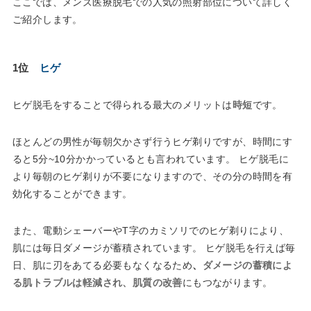
ここでは、メンズ医療脱毛での人気の照射部位について詳しく
ご紹介します。
1位
ヒゲ
ヒゲ脱毛をすることで得られる最大のメリットは
時短
です。
ほとんどの男性が毎朝欠かさず行うヒゲ剃りですが、時間にす
ると5分~10分かかっているとも言われています。 ヒゲ脱毛に
より毎朝のヒゲ剃りが不要になりますので、その分の時間を有
効化することができます。
また、電動シェーバーやT字のカミソリでのヒゲ剃りにより、
肌には毎日ダメージが蓄積されています。 ヒゲ脱毛を行えば毎
日、肌に刃をあてる必要もなくなるため
、
ダメージの蓄積によ
る肌トラブルは軽減され、肌質の改善
にもつながります。