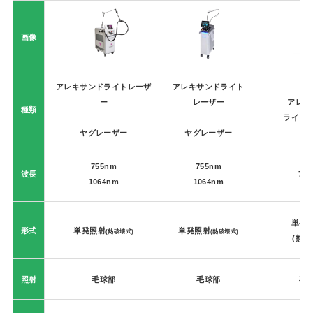
画像
アレキサンドライトレーザ
アレキサンドライト
ー
レーザー
アレキ
種類
ライト
ヤグレーザー
ヤグレーザー
755nm
755nm
波長
75
1064nm
1064nm
単発
形式
単発照射
単発照射
(熱破壊式)
(熱破壊式)
(熱破
照射
毛球部
毛球部
毛