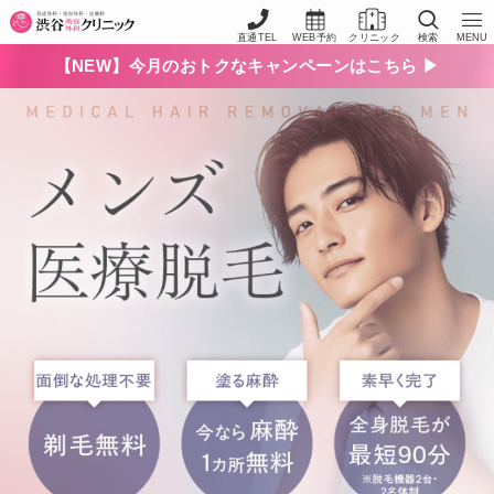
渋谷美容外科クリニックHOME
施術一覧
【メンズ（男性）医療脱毛】料金、効果につ
直通TEL
WEB予約
クリニック
検索
MENU
【NEW】今月のおトクなキャンペーンはこちら ▶︎