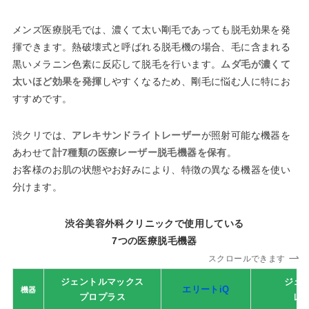
メンズ医療脱毛では、濃くて太い剛毛であっても脱毛効果を発
揮できます。熱破壊式と呼ばれる脱毛機の場合、毛に含まれる
黒いメラニン色素に反応して脱毛を行います。
ムダ毛が濃くて
太いほど効果を発揮
しやすくなるため、剛毛に悩む人に特にお
すすめです。
渋クリでは、
アレキサンドライトレーザー
が照射可能な機器を
あわせて
計7種類の医療レーザー脱毛機器を保有
。
お客様のお肌の状態やお好みにより、特徴の異なる機器を使い
分けます。
渋谷美容外科クリニックで使用している
7つの医療脱毛機器
スクロールできます
ジェントルマックス
ジェ
エリートiQ
機器
プロプラス
レ