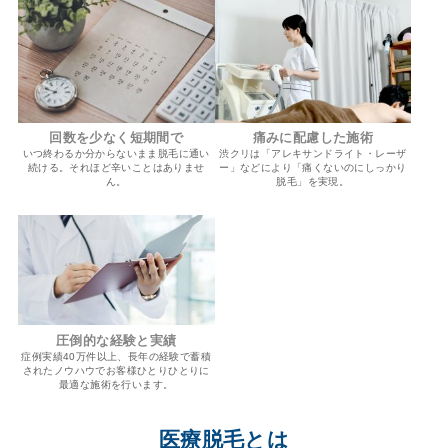
回数を少なく短期間で
痛みに配慮した施術
いつ終わるか分からないまま脱毛に通い
渋クリは「アレキサンドライト・レーザ
続ける。それほど辛いことはありませ
ー」などにより「痛くないのにしっかり
ん。
脱毛」を実現。
圧倒的な経験と実績
症例実績40万件以上、長年の経験で蓄積
されたノウハウでお客様ひとりひとりに
最適な施術を行います。
医療脱毛とは