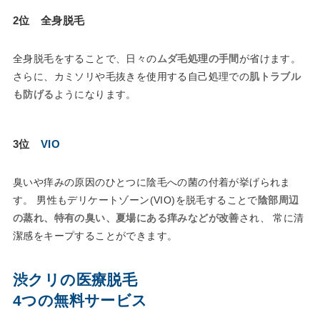
2位 全身脱毛
全身脱毛をすることで、日々の
ムダ毛処理の手間
が省けます。
さらに、カミソリや毛抜きを使用する自己処理での
肌トラブル
も防げる
ようになります。
3位
VIO
臭いや痒みの原因のひとつに陰毛への菌の付着が挙げられま
す。 男性もデリケートゾーン(VIO)を脱毛することで
陰部周辺
の蒸れ、特有の臭い、夏場にある痒みなどが改善
され、 常に清
潔感をキープすることができます。
渋クリの医療脱毛
4つの無料サービス