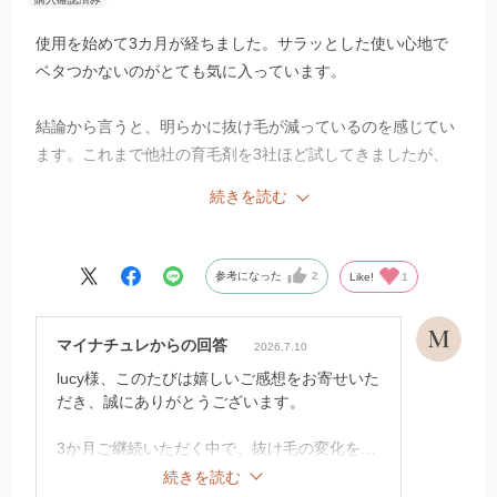
使用を始めて3カ月が経ちました。サラッとした使い心地で
ベタつかないのがとても気に入っています。
結論から言うと、明らかに抜け毛が減っているのを感じてい
ます。これまで他社の育毛剤を3社ほど試してきましたが、
その中ではこの商品が一番自分に合っていて効果的だと感じ
続きを読む
ます。
価格に関しては、決してすごく安いわけではありませんが、
参考になった
2
Like!
1
この効果であればなんとか無理なく続けていける絶妙な料金
設定だと思います。
マイナチュレからの回答
2026.7.10
やっと自分に合うものに出会えたので、これからもリピート
lucy様、このたびは嬉しいご感想をお寄せいた
だき、誠にありがとうございます。
して使い続けたいと思います。
3か月ご継続いただく中で、抜け毛の変化をご
実感いただけたとのこと、大変嬉しく拝見い
続きを読む
たしました。また、これまでお試しになられ