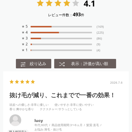
4.1
493
レビュー件数：
件
★
5
(169)
★
4
(225)
★
3
(86)
★
2
(9)
★
1
(4)
絞り込み
表示：評価が高い順
2026.7.6
抜け毛が減り、これまでで一番の効果！
頭皮への優しさ
:非常に優しい
使いやすさ
:非常に使いやすい
香り
:爽やかな香り
テクスチャー
:サラっとしている
lucy
年代:
60代
商品使用期間:
3〜6ヵ月
髪質:
直毛
お悩み:
薄毛・抜け毛