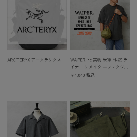
ARC'TERYX アークテリクス
WAIPER.inc 実物 米軍 M-65 ラ
イナー リメイク エフェクツバ
ッグ LONG CORD 日本製
￥4,840 税込