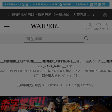
総額3,980円以上送料無料（一部地域・大型商品対
象外あり）
お気に入り
マイページ
カート
__MEMBER_LASTNAME__
__MEMBER_FIRSTNAME__
様は、
会員ランク:
__MEM
BER_RANK_NAME__
です。
あと
__MEMBER_RANK_NPRC__
円
以上のお買い物と、あと
__MEMBER_RANK_NC
NT__
回
の購入でランクアップ！
元帥専用先行販売ページはマイページよりご覧ください。