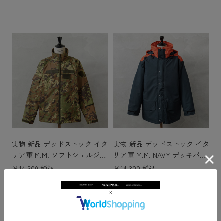
実物 新品 デッドストック イタ
実物 新品 デッドストック イタ
リア軍 M.M. ソフトシェルジャ
リア軍 M.M. NAVY デッキパー
ケット ベジタトカモ
カー ライナー付き SYNTHETI
￥14,300 税込
￥14,300 税込
C FIBER