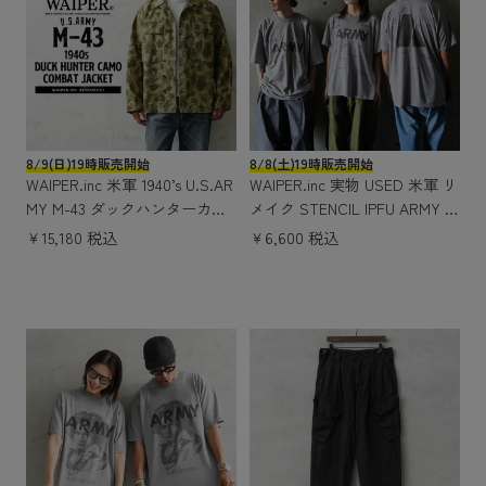
8/9(日)19時販売開始
8/8(土)19時販売開始
WAIPER.inc 米軍 1940’s U.S.AR
WAIPER.inc 実物 USED 米軍 リ
MY M-43 ダックハンターカモ
メイク STENCIL IPFU ARMY シ
コンバットジャケット【WP115
ョートスリーブ Tシャツ
￥15,180 税込
￥6,600 税込
0】