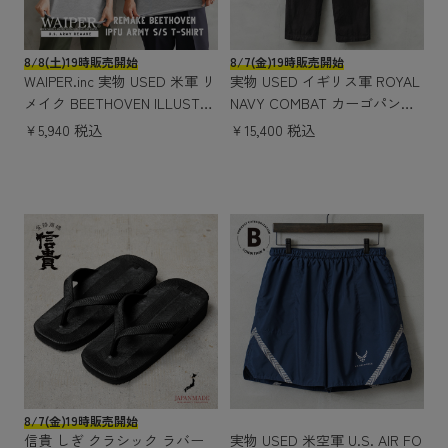
8/8(土)19時販売開始
8/7(金)19時販売開始
WAIPER.inc 実物 USED 米軍 リ
実物 USED イギリス軍 ROYAL
メイク BEETHOVEN ILLUSTRA
NAVY COMBAT カーゴパンツ
TED IPFU ARMY ショートスリ
スラントポケット DEEP BLAC
￥5,940 税込
￥15,400 税込
ーブ Tシャツ
K染め
8/7(金)19時販売開始
信貴 しぎ クラシック ラバー
実物 USED 米空軍 U.S. AIR FO