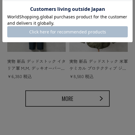
実物 新品 デッドストック イタ
実物 新品 デッドストック 米軍
リア軍 M.M. デッキオーバーパ
ケミカル プロテクティブ ジャ
ンツ サスペンダー付き SYNTH
ケット
￥6,380 税込
￥8,580 税込
ETIC FIBER
MORE