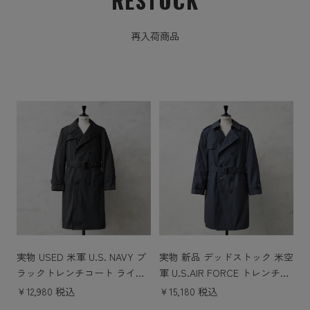
再入荷商品
実物 USED 米軍 U.S. NAVY ブ
実物 新品 デッドストック 米空
ラックトレンチコート ライナ
軍 U.S.AIR FORCE トレンチコ
ー付き
ート ライナー付き
￥12,980 税込
￥15,180 税込