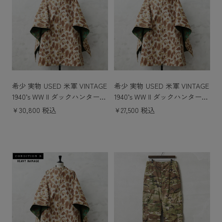
希少 実物 USED 米軍 VINTAGE
希少 実物 USED 米軍 VINTAGE
1940’s WW II ダックハンターカ
1940’s WW II ダックハンターカ
モ リバーシブル ポンチョ コン
モ リバーシブル ポンチョ コン
￥30,800 税込
￥27,500 税込
ディションB LIGHT DAMAGE
ディションB LARGE STAIN /
/ 軍幕 タープ
軍幕 タープ