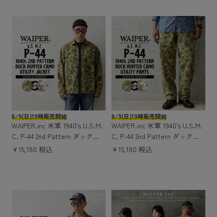
8/9(日)19時販売開始
8/9(日)19時販売開始
WAIPER.inc 米軍 1940’s U.S.M.
WAIPER.inc 米軍 1940’s U.S.M.
C. P-44 2nd Pattern ダックハ
C. P-44 2nd Pattern ダックハ
ンターカモ ユーティリティジ
ンターカモ リバーシブル ユー
￥15,180 税込
￥15,180 税込
ャケット【WP1143】
ティリティパンツ【WP1144】