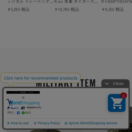
ィジカル トレーニングパ
R.inc 米軍 タイガースト
R×BARTHDAY
ンツ リフレクター付き
ライプカモ カーゴトラウ
“FUKUOKA” SOU
¥5,280 税込
¥10,780 税込
¥8,250 税込
【キャンペーン対象外】
ザー LATE WAR【WP111
-SHIRT 福岡 
【I】
1】【キャンペーン対象
シャツ 2J7-165
外】【T】ミリタリー
ンペーン対象外
MILITARY ITEM
注目実物アイテム