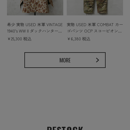
希少 実物 USED 米軍 VINTAGE
実物 USED 米軍 COMBAT カー
1940’s WW II ダックハンターカ
ゴパンツ OCP スコーピオンW2
モ リバーシブル ポンチョ コン
コットンナイロン
￥25,300 税込
￥6,380 税込
ディションB HEAVY DAMAGE
/ 軍幕 タープ
MORE
RESTOCK