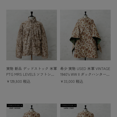
実物 新品 デッドストック 米軍
希少 実物 USED 米軍 VINTAGE
PTG MRS LEVEL5 ソフトシェ
1940’s WW II ダックハンターカ
ル ジャケット AOR1 DESERT
モ リバーシブル ポンチョ / 軍
￥129,800 税込
￥33,000 税込
WITHOUT HOOD【#1】
幕 テントシート タープ