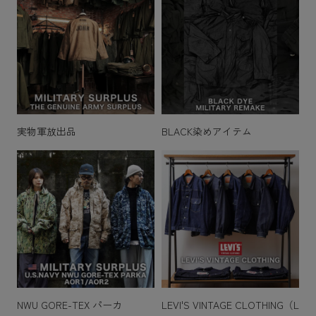
実物軍放出品
BLACK染めアイテム
NWU GORE-TEX パーカ
LEVI'S VINTAGE CLOTHING（L