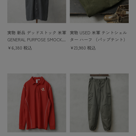
実物 新品 デッドストック 米軍
実物 USED 米軍 テントシェル
GENERAL PURPOSE SMOCK
ター ハーフ （パップテント）
ショートスリーブ シャツ GRA
￥6,380 税込
￥23,980 税込
Y染め