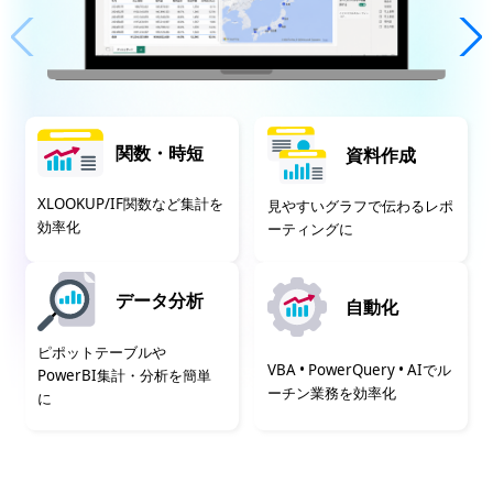
関数・時短
資料作成
XLOOKUP/IF関数など集計を
見やすいグラフで伝わるレポ
効率化
ーティングに
データ分析
自動化
ピポットテーブルや
VBA • PowerQuery • AIでル
PowerBI集計・分析を簡単
ーチン業務を効率化
に