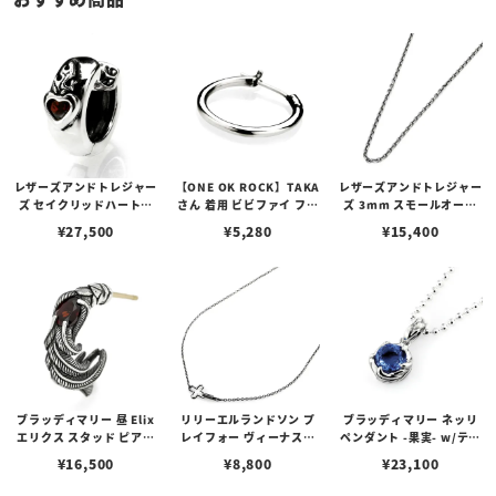
レザーズアンドトレジャー
【ONE OK ROCK】TAKA
レザーズアンドトレジャー
ズ セイクリッドハートピ
さん 着用 ビビファイ フー
ズ 3mm スモールオーバ
アス /ガーネット
プピアス
ルビーンズチェーン w/ロ
¥
27,500
¥
5,280
¥
15,400
ブスタークラスプ＆LTロ
ゴプレート
ブラッディマリー 昼 Elix
リリーエルランドソン プ
ブラッディマリー ネッリ
エリクス スタッド ピアス
レイフォー ヴィーナスチ
ペンダント -果実- w/ティ
w/ガーネット
ェーン / VENUS
アフローライト
¥
16,500
¥
8,800
¥
23,100