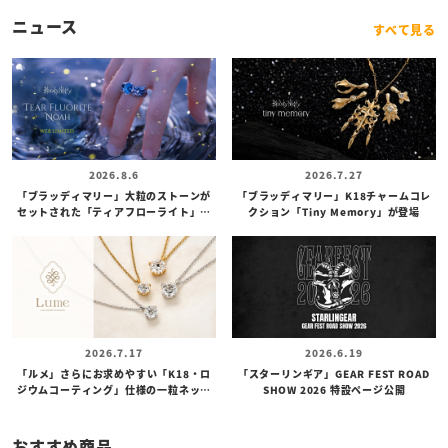
ニュース
すべて見る
2026.8.6
2026.7.27
「ブラッディマリー」大粒のストーンが
「ブラッディマリー」K18チャームコレ
セットされた「ティアフローライト」カ
クション「Tiny Memory」が登場
スタムリングが登場
2026.7.17
2026.6.19
「ルメ」さらにお求めやすい「K18・ロ
「スターリンギア」GEAR FEST ROAD
ジウムコーティング」仕様の一粒ネック
SHOW 2026 特設ページ公開
レスが登場
おすすめ商品