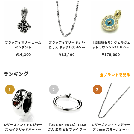
ブラッディマリー カーム
ブラッディマリー Eld い
【要見積もり】ヴェルヴェ
ペンダント
にしえ ネックレス 60cm
ットラウンジ K18 リバテ
ィー ペンダント/ダイヤ/
¥
14,300
¥
81,400
¥
176,000
ターコイズ
ランキング
全ブランドを見る
レザーズアンドトレジャー
【ONE OK ROCK】TAKA
レザーズアンドトレジャー
ズ セイクリッドハートピ
さん 着用 ビビファイ フー
ズ 3mm スモールオーバ