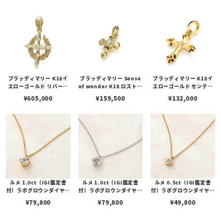
ブラッディマリー K18イ
ブラッディマリー Sense
ブラッディマリー K18イ
エローゴールド リバース
of wonder K18 ロストペ
エローゴールド センテン
ペンダント w/ダイヤモン
ンダント w/ダイヤモンド
スペンダント 1 w/ダイヤ
¥
605,000
¥
159,500
¥
132,000
ド
モンド
ルメ 1.0ct（IGI鑑定書
ルメ 1.0ct（IGI鑑定書
ルメ 0.5ct（IGI鑑定書
付）ラボグロウンダイヤモ
付）ラボグロウンダイヤモ
付）ラボグロウンダイヤモ
ンド シルバー（K18コー
ンド シルバー（ロジウム
ンド シルバー（K18コー
¥
79,800
¥
79,800
¥
49,800
ティング） 一粒ネックレ
コーティング） 一粒ネッ
ティング） 一粒ネックレ
ス
クレス
ス