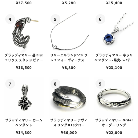
アス /ガーネット
プピアス
ルビーンズチェーン w/ロ
¥
27,500
¥
5,280
¥
15,400
ブスタークラスプ＆LTロ
ゴプレート
ブラッディマリー 昼 Elix
リリーエルランドソン プ
ブラッディマリー ネッリ
エリクス スタッド ピアス
レイフォー ヴィーナスチ
ペンダント -果実- w/ティ
w/ガーネット
ェーン / VENUS
アフローライト
¥
16,500
¥
8,800
¥
23,100
ブラッディマリー カーム
ブラッディマリー アヴィ
ブラッディマリー Order
ペンダント
ス リング K18クロー
オーダー リング
¥
14,300
¥
66,000
¥
22,000