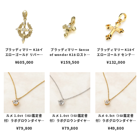
ブラッディマリー K18イ
ブラッディマリー Sense
ブラッディマリー K18イ
エローゴールド リバース
of wonder K18 ロストペ
エローゴールド センテン
ペンダント w/ダイヤモン
ンダント w/ダイヤモンド
スペンダント 1 w/ダイヤ
¥
605,000
¥
159,500
¥
132,000
ド
モンド
ルメ 1.0ct（IGI鑑定書
ルメ 1.0ct（IGI鑑定書
ルメ 0.5ct（IGI鑑定書
付）ラボグロウンダイヤモ
付）ラボグロウンダイヤモ
付）ラボグロウンダイヤモ
ンド シルバー（K18コー
ンド シルバー（ロジウム
ンド シルバー（K18コー
¥
79,800
¥
79,800
¥
49,800
ティング） 一粒ネックレ
コーティング） 一粒ネッ
ティング） 一粒ネックレ
ス
クレス
ス