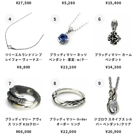
アス /ガーネット
プピアス
ルビーンズチェーン w/ロ
¥
27,500
¥
5,280
¥
15,400
ブスタークラスプ＆LTロ
ゴプレート
リリーエルランドソン プ
ブラッディマリー ネッリ
ブラッディマリー カーム
レイフォー ヴィーナスチ
ペンダント -果実- w/ティ
ペンダント
ェーン / VENUS
アフローライト
¥
8,800
¥
23,100
¥
14,300
ブラッディマリー アヴィ
ブラッディマリー Order
ジゴロウ スネイプス シル
ス リング K18クロー
オーダー リング
バー ペンダント/クリア
¥
66,000
¥
22,000
¥
20,900