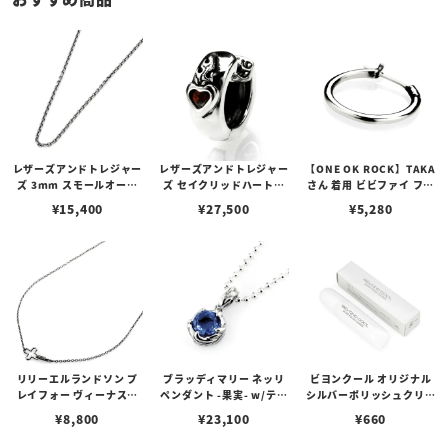
レザーズアンドトレジャー
レザーズアンドトレジャー
【ONE OK ROCK】TAKA
ズ 3mm スモールオーバ
ズ セイクリッドハートピ
さん 着用 ビビファイ フー
ルビーンズチェーン w/ロ
アス /ガーネット
プピアス
¥
15,400
¥
27,500
¥
5,280
ブスタークラスプ＆LTロ
ゴプレート
リリーエルランドソン プ
ブラッディマリー ネッリ
ビヨンクール オリジナル
レイフォー ヴィーナスチ
ペンダント -果実- w/ティ
シルバーポリッシュクリー
ェーン / VENUS
アフローライト
ナー（ペーストポリッシ
¥
8,800
¥
23,100
¥
660
ュ）