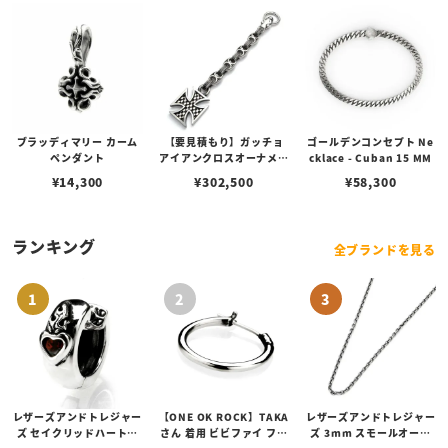
ブラッディマリー カーム
【要見積もり】ガッチョ
ゴールデンコンセプト Ne
ペンダント
アイアンクロスオーナメン
cklace - Cuban 15 MM
トキーチェーン/エイペッ
¥
14,300
¥
302,500
¥
58,300
クスハンターノッカー Ve
r. フィン＆ペイントアン
カーリンク
ランキング
全ブランドを見る
レザーズアンドトレジャー
【ONE OK ROCK】TAKA
レザーズアンドトレジャー
ズ セイクリッドハートピ
さん 着用 ビビファイ フー
ズ 3mm スモールオーバ