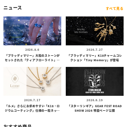
ニュース
すべて見る
2026.8.6
2026.7.27
「ブラッディマリー」大粒のストーンが
「ブラッディマリー」K18チャームコレ
セットされた「ティアフローライト」カ
クション「Tiny Memory」が登場
スタムリングが登場
2026.7.17
2026.6.19
「ルメ」さらにお求めやすい「K18・ロ
「スターリンギア」GEAR FEST ROAD
ジウムコーティング」仕様の一粒ネック
SHOW 2026 特設ページ公開
レスが登場
おすすめ商品