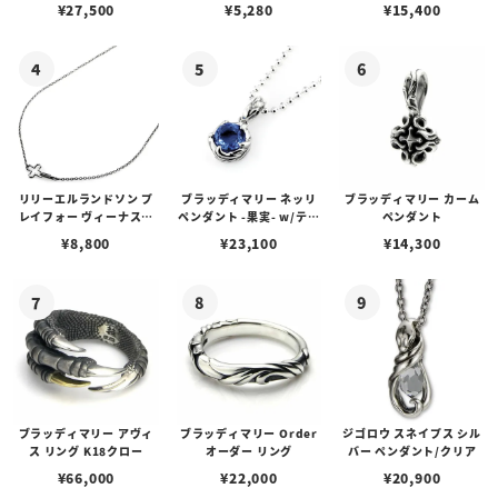
アス /ガーネット
プピアス
ルビーンズチェーン w/ロ
¥
27,500
¥
5,280
¥
15,400
ブスタークラスプ＆LTロ
ゴプレート
リリーエルランドソン プ
ブラッディマリー ネッリ
ブラッディマリー カーム
レイフォー ヴィーナスチ
ペンダント -果実- w/ティ
ペンダント
ェーン / VENUS
アフローライト
¥
8,800
¥
23,100
¥
14,300
ブラッディマリー アヴィ
ブラッディマリー Order
ジゴロウ スネイプス シル
ス リング K18クロー
オーダー リング
バー ペンダント/クリア
¥
66,000
¥
22,000
¥
20,900