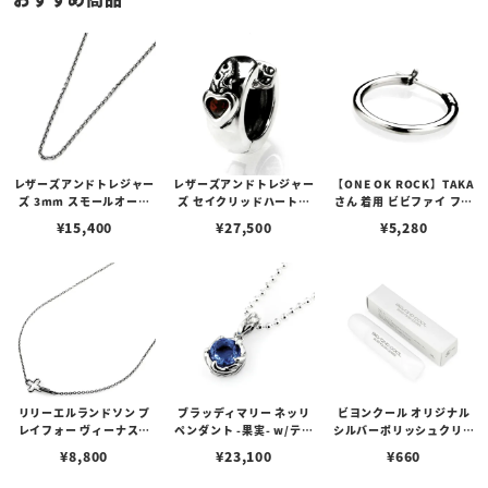
レザーズアンドトレジャー
レザーズアンドトレジャー
【ONE OK ROCK】TAKA
ズ 3mm スモールオーバ
ズ セイクリッドハートピ
さん 着用 ビビファイ フー
ルビーンズチェーン w/ロ
アス /ガーネット
プピアス
¥
15,400
¥
27,500
¥
5,280
ブスタークラスプ＆LTロ
ゴプレート
リリーエルランドソン プ
ブラッディマリー ネッリ
ビヨンクール オリジナル
レイフォー ヴィーナスチ
ペンダント -果実- w/ティ
シルバーポリッシュクリー
ェーン / VENUS
アフローライト
ナー（ペーストポリッシ
¥
8,800
¥
23,100
¥
660
ュ）