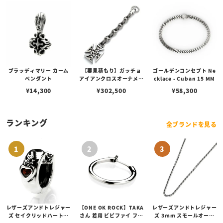
ブラッディマリー カーム
【要見積もり】ガッチョ
ゴールデンコンセプト Ne
ペンダント
アイアンクロスオーナメン
cklace - Cuban 15 MM
トキーチェーン/エイペッ
¥
14,300
¥
302,500
¥
58,300
クスハンターノッカー Ve
r. フィン＆ペイントアン
カーリンク
ランキング
全ブランドを見る
レザーズアンドトレジャー
【ONE OK ROCK】TAKA
レザーズアンドトレジャー
ズ セイクリッドハートピ
さん 着用 ビビファイ フー
ズ 3mm スモールオーバ