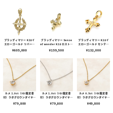
ブラッディマリー K18イ
ブラッディマリー Sense
ブラッディマリー K18イ
エローゴールド リバース
of wonder K18 ロストペ
エローゴールド センテン
ペンダント w/ダイヤモン
ンダント w/ダイヤモンド
スペンダント 1 w/ダイヤ
¥
605,000
¥
159,500
¥
132,000
ド
モンド
ルメ 1.0ct（IGI鑑定書
ルメ 1.0ct（IGI鑑定書
ルメ 0.5ct（IGI鑑定書
付）ラボグロウンダイヤモ
付）ラボグロウンダイヤモ
付）ラボグロウンダイヤモ
ンド シルバー（K18コー
ンド シルバー（ロジウム
ンド シルバー（K18コー
¥
79,800
¥
79,800
¥
49,800
ティング） 一粒ネックレ
コーティング） 一粒ネッ
ティング） 一粒ネックレ
ス
クレス
ス