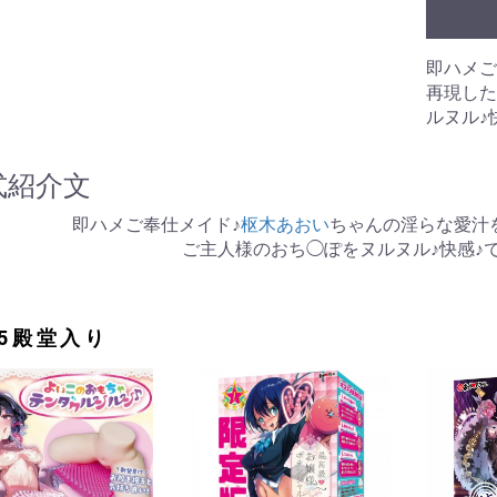
のみ)
ングあり)
ーション
拡張
浄
ラ
ル
 アネロス
ネクサス
即ハメご
ク
リップ
プ
束
ズ
ル
再現した
リー
ーム
ズ
ブラジャー
ショーツ
ブラジャー＆ショーツ
ストッキング
ガーターベルト
キャミソール
ベビードール
テディ
ビスチェ
ワンピース
レオタード
ボディコン
ボンテージ
その他
水着
ビジネス
スポーツ
スクール
その他
ルヌル♪
・目的別グッズ
パの日常(351
パの日常(201
パの日常(251
パの日常(151
パの日常(121
パの日常(91～
パの日常(61～
パの日常(31～
パの日常(1～
学
ルコラム
ルのある風俗店
コレ知ってん
のチン性活
と星占い
夢乃様のオナホ責め
オナホールの選び方
オナホールトリビア
クス
ンス
式紹介文
即ハメご奉仕メイド♪
枢木あおい
ちゃんの淫らな愛汁
ご主人様のおち◯ぽをヌルヌル♪快感♪
25殿堂入り