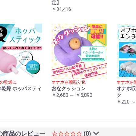
定】
￥31,416
の乾燥に
オナホを腰振り化
オナホを
ホ乾燥 ホッパスティ
おなクッション
オナホ収
￥2,680 ～ ￥5,890
ク
￥220 ～
の商品のレビュー
☆☆☆☆☆
(0)