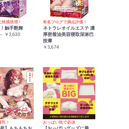
に快感倍増！
有名ブログで満点評価！
！触手艶舞
ネトラレオイルエステ 濃
～ ￥3,630
厚密着油美容寝取深淋巴
按摩
￥3,674
爆乳！
おっぱい枕で必須
産】もちもちお
【おっぱいグッズに最