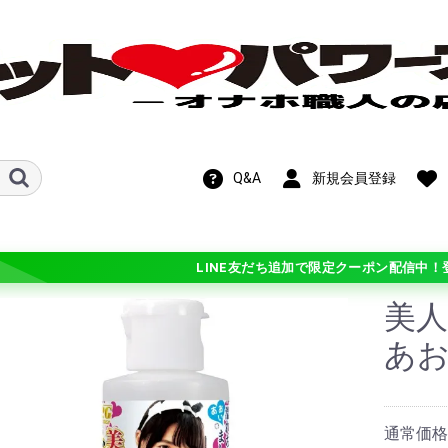
Q&A
新規会員登録
LINE友だち追加で限定クーポン配信中！
美人
新作！期間限定
OFF!在庫処分セ
あお
ル
ホットパワーズ・
ン
ンス
ト
ビス
メテオ)
チオ シリーズ
 シリーズ
学
ギチ硬(+3)
バリ硬(+2)
硬(+1)
普通(0)
柔(-1)
バリ柔(-2)
ふわ柔(-3)
ル・カスタマイ
通常価格