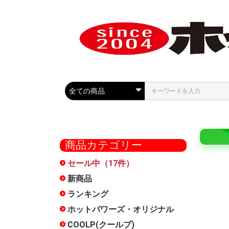
商品カテゴリー
セール中（17件）
COOLP
最大50%
セール
ール
新商品
ランキング
ホットパワーズ・オリジナル
大型商品
オナホー
おっぱい
HOCS(
ローショ
メンテナ
雑貨
お得セッ
特別サー
METEO(
フェラ魔
触手裏剣
オナホ文
廃番
オナホー
COOLP(クールプ)