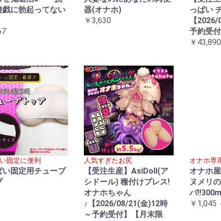
遊戯に勃起ってない
器(オナホ)
っぱい 
～
￥3,630
【2026/
67
予約受付
￥43,890
い固定に便利
人気すぎたお尻
オナホ専
ぱい固定用チューブ
【受注生産】AsiDoll(ア
オナホ屋
プ
シドール) 種付けプレス!
ヌメリの
オナホちゃん
パ!!300m
♪【2026/08/21(金)12時
￥1,045 
～予約受付】【月末限