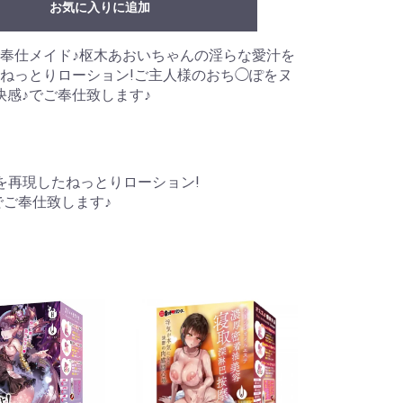
お気に入りに追加
奉仕メイド♪枢木あおいちゃんの淫らな愛汁を
ねっとりローション!ご主人様のおち◯ぽをヌ
快感♪でご奉仕致します♪
を再現したねっとりローション!
でご奉仕致します♪