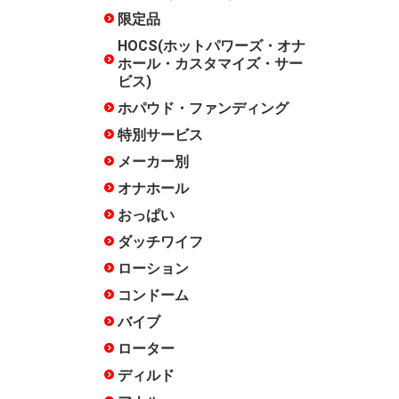
ズ・サービ
限定品
水曜限定
月末限定
常設限定
HOCS(ホットパワーズ・オナ
ホール・カスタマイズ・サー
ビス)
ホパウド・ファンディング
終了した
特別サービス
20周年記
17周年記
15周年記
14周年記
12周年記
10周年記
終了した
メーカー別
ホットパ
COOLP(
あいさぽ
アイザム
アイザム
いけぶくろ
エースゼ
エーワン
エンジョ
岡田快適
オカモト
おながん
ガーデン
キテルキ
相模ゴム
ジャパン
スカット
ソフトオ
タマトイ
チクワー
木偶の坊
トアミ
トイズ・
トイズハ
トベルカ
中島化学
日暮里ギ
ハトプラ
ハトプラ(
ハトプラ(
ハトプラ(旧
ハナミス
ファンタ
不二ラテ
プライム
フレッシ
フレンド
フロンテ
マジック
マックス
メルシー
リグレジ
ワールド
ワイルド
ACE01
ANEROS
arms
CBTGOO
DNA
EROX Star
EXECU
Fillworks
HEPS
iroha
ism
JAPANT
JEX
JOYBOX
KISS-ME
KTファク
Libido La
LOVE F
M-ZAKKA
maccos j
MATE
MEN'S 
Mode-de
NOTOWA
OXBALLS
PEACH T
PF-BRAN
RENDS
RIDE JAP
RUBY
SSI JAPA
TENGA
Tokyo Lib
TOMAX
TOYKULj
toy'screa
YELOLA
YUIRA
その他
PROJECT
ビー/FANT
ト)
ラウド・
クター)
クス)
ザイン)
オナホール
種類で探
構造・素
人気シリ
スタッフ
スタッフ
スタッフ
スタッフ評
スタッフ評
徴で選ぶ
★★★★★
★★★★(
通)
おっぱい
ダッチワイフ
インサー
インサー
インサー
インサー
インサー
インサー
箱化イン
リアルラ
エンジェ
クッショ
アクセサ
空気式
DX
エア
ー
ンピロー
ー
ローション
ホッパオ
多目的
オナホ専
手コキ用
アナル用
肌に優し
色・味・
セックス
温感
クール
洗い不要
ペペ
アストロ
大容量(1L
女優ロー
お風呂用
その他
コンドーム
薄い
厚い
小さい
大きい
フィット
簡単装着
ローショ
つぶつぶ
指サック
新素材
特殊
業務用
バイブ
Sサイズ(
Mサイズ(1
Lサイズ(
クリバイ
クリバイ
スイング
スイング
ピストン
バイブア
生活防水
温感機能
特殊
めサイズ)
までの標
きめサイズ
ローター
たまご型
スティッ
遠隔操作
リモコン
電マ
電マ ア
吸引
生活防水
クリトリ
低周波
特殊
ディルド
みちのく
天上天下
吸盤あり
吸盤なし
双頭
ペニスバ