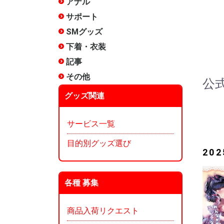
アナル
非電動
電動(振動
電動(スイ
アナルロ
プラグ・
前立腺
アナル洗
エネマグ
メテオー
ANEROS
NEXUS 
その他
サポート
包茎矯正
増強
リング
サック
女性用
その他
SMグッズ
手枷
足枷
口枷
アイマス
首輪
ボディク
縄・ロー
その他拘
ムチ
ローソク
尿道グッ
低周波
医療用
メテオー
その他
下着・衣装
ランジェ
コスチュ
タマトイ
男の娘
使用済み
タイツ
その他
記事
タイプ別
漫画:ホッ
漫画:ホッ
漫画:ホッ
漫画:ホッ
漫画:ホッ
漫画:ホッ
漫画:ホッ
漫画:ホッ
漫画:ホッ
オナホ文
オナホー
オナホー
みくらの
ぴょん吉
愛とSEX
インデッ
～)
～250)
～350)
～200)
～150)
120)
90)
60)
30)
ぐ?
その他
雑貨
メンテナ
香水
お風呂
収納
本
その他
公
グッズ関連
サービス一覧
目的別グッズ選び
20
各種 募集
商品入荷リクエスト