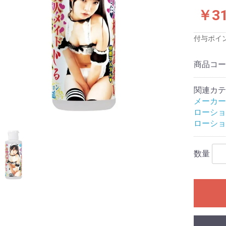
ス)
品
品
品
￥3
付与ポイ
プロジェクト
商品コ
念
念
念
念
念
念
サービス
関連カテ
ワーズ
クールプ)
ーと
ジャパン
ファクトリー
TOYS
ロワン
イトイズ
生活研究所
株式会社
テル
工業
メディカル社
スッキリ
ンデマンド
ズ
ク
サカイ
ート
産業株式会社
フト
旧:エグゼ)
旧:G
:PPP)
イ
スティックベイ
ックス社
ュライト
技研
ィアジャパン
アイズ
ビジョン
ャパン
工芸
ワン
 アネロス
DS
fire
TE(エクゼキュー
OYZ
-LOVE(ラブク
トリー
b
ACTOR(ラブファ
apan
MAX (メンズマッ
sign(モードデ
(ノトワ)
OYS
D
AN
N
ido
apan
te
B (イエロラボ)
メーカー
)
ASTICBABY
ウインズ)
す
材・形状等の特
ーズで探す
評価
評価
評価★★★(普
価★★(低め)
価★(最低)
小型オナホール
ハンドホール
カップ
電動
フェラオナホール
アナル
大型(5kg未満)
超大型(5kg以上)
ダッチワイフ対応
オナホ固定具
おっぱい
床オナ
コラボ企画
メンテナンス・アクセサ
特殊
非貫通
貫通
やや柔らかい
柔らかい
普通
やや固い
固い
発泡素材
透明素材
有機体加工
ギャップ二層構造
二層構造
三層構造
多層構造
特殊造形
処女膜ギミック
子宮ギミック
イボヒダ混合
イボ
ヒダ
膜ヒダ
2穴ホール
スパイラル
触手/ヒモ
ロリ
すじまん
アニメパロディ
無次元構造
リアル
AV女優
トルソー
特殊構造
すじまん
ぷにばーじん
ぷにあな
セブンティーン
ヴァージンループ
名器
半熟サキュバス
ポンコツ
真実の口
A10ピストンSA
A10サイクロンSA
床オナ式
亀頭専用マッサ
ピストン
バーチャルリア
ローショ
(最高)
良い)
リ
ローショ
トエアピロー
トエアピロー
トボディピロー
ト二股エアピロ
ト二股クッショ
トハグピロー
サートエアピロ
ブドール
リックドール
ン
リ
ふぇありーどーる
その他
空気少女
LOVE BODY
リジナル
用
い
香りつき
におすすめ
グライド
以上)
ション
数量
ンたっぷり
16cmまでの短
7cm～20cm
21cm以上の大
ブあり
ブなし
あり
なし
クセサリ
準サイズ)
)
ク
タッチメント
ス＆乳首用
ンド