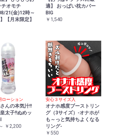
チチオモチ
適】 おっぱい枕カバー
08/21(金)12時～
BIG
】【月末限定】
￥1,540
用ローション
安心３サイズ入
さんの本気汁!!
オナホ感度ブーストリン
皇太子!!ぬめッ
グ（3サイズ）-オナホが
l
も～っと気持ちよくなる
～ ￥2,200
リング-
￥550