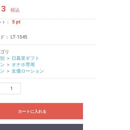
13
税込
5 pt
ント：
ード：
LT-1545
ゴリ
別
＞
日暮里ギフト
ージャー
リティ
ン
＞
オナホ専用
ン
＞
女優ローション
カートに入れる