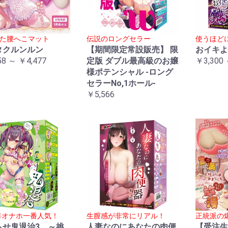
た腰へこマット
伝説のロングセラー
使うほど
タクルンルン
【期間限定常設販売】 限
おイキよ
58 ～ ￥4,477
定版 ダブル最高級のお嬢
￥3,300 
様ポテンシャル -ロング
セラーNo,1ホール-
￥5,566
5年オナホ一番人気！
生膣感が非常にリアル！
正統派の
らせ鬼退治3 ～挑
人妻なのにあなたの肉便
【受注生