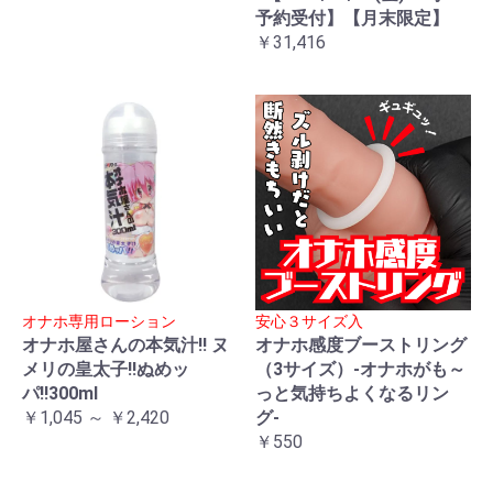
予約受付】【月末限定】
￥31,416
オナホ専用ローション
安心３サイズ入
オナホ屋さんの本気汁!! ヌ
オナホ感度ブーストリング
メリの皇太子!!ぬめッ
（3サイズ）-オナホがも～
パ!!300ml
っと気持ちよくなるリン
￥1,045 ～ ￥2,420
グ-
￥550