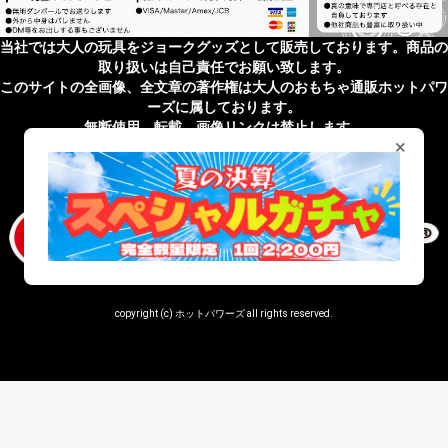
当社では大人の玩具をジョークグッズとして販売しております。商品の
取り扱いは自己責任でお願い致します。
このサイトの全画像、全文章の著作権は大人のおもちゃ通販ホットパワ
ーズに属しております。
無断使用、転載、画像リンクは禁止します。
×
無店舗性風俗特殊営業届出済 受理番号 第43201820027号
copyright (c) ホットパワーズ all rights reserved.
window._snippetTwigCount = (window._snippetTwigCount || 0) + 1;
console.log('=== snippet.twig loaded ===',
window._snippetTwigCount);