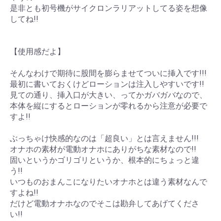
是非とも初号機がサイクロンラリアットしてる姿を想像
してね!!
【使用感だよ】
そんなわけで期待に股間を膨らませてついに挿入です!!!
最初に書いておくけどローションは注入しやすいです!!
見ての通り、挿入口が大きい、ってかガバガバなので、
本体を縦にするとローションが零れるから注意が必要で
すよ!!
ぶっちゃけ快感的なのは「超良い」とは言えません!!!
オナホの素材が電動オナホにありがちな素材なので!!
固いというかゴリゴリというか、根本的にちょっと違
う!!
いつものおまんこになりたいオナホとは違う素材なんで
すよね!!
だけど電動オナホなのでそこは勘弁してあげてくださ
い!!