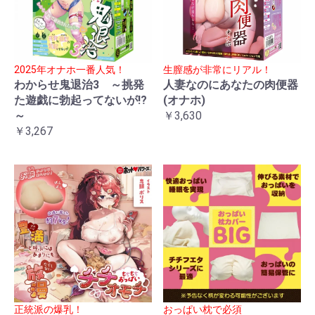
2025年オナホ一番人気！
生膣感が非常にリアル！
わからせ鬼退治3 ～挑発
人妻なのにあなたの肉便器
た遊戯に勃起ってないが!?
(オナホ)
～
￥3,630
￥3,267
正統派の爆乳！
おっぱい枕で必須