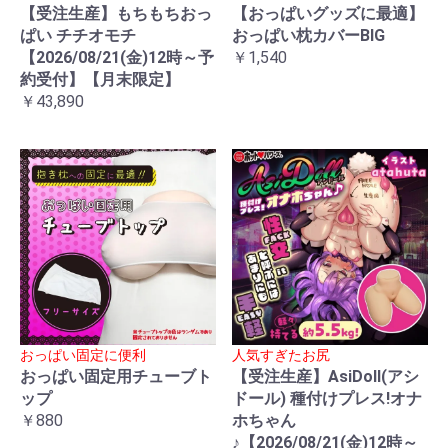
【受注生産】もちもちおっ
【おっぱいグッズに最適】
ぱい チチオモチ
おっぱい枕カバーBIG
【2026/08/21(金)12時～予
￥1,540
約受付】【月末限定】
￥43,890
おっぱい固定に便利
人気すぎたお尻
おっぱい固定用チューブト
【受注生産】AsiDoll(アシ
ップ
ドール) 種付けプレス!オナ
￥880
ホちゃん
♪【2026/08/21(金)12時～