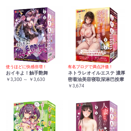
使うほどに快感倍増！
有名ブログで満点評価！
おイキよ！触手艶舞
ネトラレオイルエステ 濃厚
￥3,300 ～ ￥3,630
密着油美容寝取深淋巴按摩
￥3,674