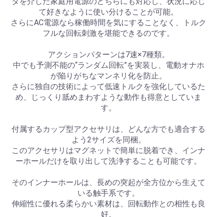
タを介した家庭用電源のどちらにも対応し、状況に応じ
て好きなように使い分けることが可能。
さらにAC電源なら稼働時間を気にすることなく、トルク
フルな回転刺激を堪能できるのです。
アクションパターンは7速×7種類。
中でも予測不能の“ランダム回転”を実装し、電動オナホ
が陥りがちなマンネリ化を防止。
さらに独自の技術によって低速トルクを強化しているた
め、じっくり舐めまわすような動作も得意としていま
す。
付属するカップ型アクセサリは、どんな方でも適合する
よう2サイズを同梱。
このアクセサリはマグネットで簡単に脱着でき、インナ
ーホールだけを取り出して洗浄することも可能です。
そのインナーホールは、長めの突起が全方位から生えて
いる触手系です。
伸縮性に優れる柔らかい素材は、回転動作との相性も良
好。