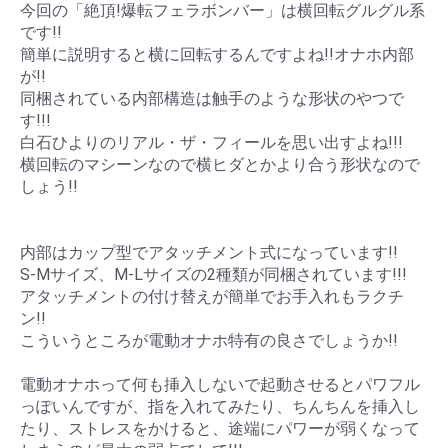
今回の「絶頂!爆転フェラボンバー」は横回転グルグル系
です!!
簡単に説明すると横に回転するんですよね!!オナホ内部
が!!
同梱されている内部構造は触手のような形状のやつで
す!!!
白石ひよりのリアル・ザ・フィールを思い出すよね!!!
横回転のマシーンなので横ヒダとかより合う形状なので
しょう!!
内部はカップ型でアタッチメント式になっています!!
S-Mサイズ、M-Lサイズの2種類が同梱されています!!!
アタッチメントの付け替えが簡単でお手入れもラクチ
ン!!
こういうところが電動オナホ特有の良さでしょうか!!
電動オナホって何も挿入しないで起動させるとパワフル
っぽいんですが、指を入れてみたり、ちんちんを挿入し
たり、ストレスをかけると、途端にパワーが弱くなって