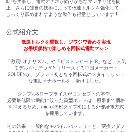
転”を実装し、電動オナホが陥りがちなマンネリ化を防
止。さらに独自の技術によって低速トルクを強化して、
じっくり舐めまわすような動作も得意としています!!
公式紹介文
低速トルクを重視し、ジワジワ責めを実現
お手頃価格で楽しめる回転式電動マシン
「激震! オナリズム」や「
ピストンヒートIR
」など、人気
モデルをつぎつぎとリリースする中国メーカー・
GOLDENが、ブランド初となる回転式のスタイリッシュ
な電動オナホールを手掛けました。
シンプル&ロープライスがコンセプトの本作。
必要最低限の機能に絞った筒型ボディは、極限まで価格
を抑えるため、microUSB(タイプB)による外部給電方式
を採用しています。
その結果、一般的なモバイルバッテリーと、変換アダプ