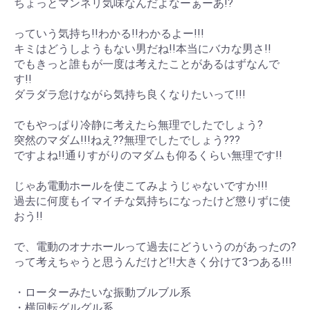
ちょっとマンネリ気味なんだよなーぁーあ!?
っていう気持ち!!わかる!!わかるよー!!!
キミはどうしようもない男だね!!本当にバカな男さ!!
でもきっと誰もが一度は考えたことがあるはずなんで
す!!
ダラダラ怠けながら気持ち良くなりたいって!!!
でもやっぱり冷静に考えたら無理でしたでしょう?
突然のマダム!!!ねえ??無理でしたでしょう???
ですよね!!通りすがりのマダムも仰るくらい無理です!!
じゃあ電動ホールを使こてみようじゃないですか!!!
過去に何度もイマイチな気持ちになったけど懲りずに使
おう!!
で、電動のオナホールって過去にどういうのがあったの?
って考えちゃうと思うんだけど!!大きく分けて3つある!!!
・ローターみたいな振動ブルブル系
・横回転グルグル系