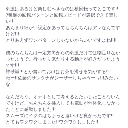
刺激はあるけど楽しむべきなのは横回転ってとこです!!
7種類の回転パターンと回転スピードが選択できて楽し
い!!
あんまり細かい設定があってもちんちんはアレなんです
けど!!!
とりあえずワンパターンじゃないからいいですよね!!!!
僕のちんちんは一定方向からの刺激だけでは物足りなか
ったようで、行ったり来たりする動きが好きだったよう
です!!!
神砂嵐!!!とか書いておけばお茶を濁せる気がする!!
わー!!佐藤のサンタナがシーザーしちゃうーぅ!!!みたい
な
なんだろう、オナホとして考えるとたいしたことないん
ですけど、ちんちんを挿入しても電動が弱体化しなかっ
たことに感動しました!!!
スムーズにイクのはちょっと遠いけど良かったです!!
とてもワクワクしました!!ワクワクしました!!