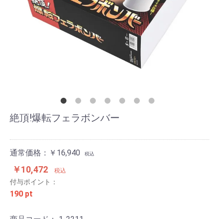
絶頂!爆転フェラボンバー
通常価格：￥16,940
税込
￥10,472
税込
付与ポイント：
190 pt