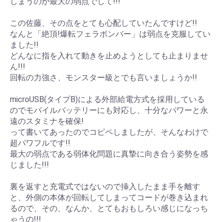
しまうのが最大の弱点でして!!!
この佐藤、その点をとても心配していたんですけど!!
なんと「絶頂!爆転フェラボンバー」は弱点を克服してい
ました!!
どんなに指を入れて動きを止めようとしても止まりませ
ん!!!
回転の力強さ、モンスター級とでも言いましょうか!!
microUSB(タイプB)による外部給電方式を採用している
のでモバイルバッテリーにも対応し、十分なパワーと永
遠のスタミナを確保!
って書いてあったのでコピペしましたが、そんなわけで
超パワフルです!!
最大の弱点である弱体化問題に真摯に向き合う姿勢を感
じました!!!
裏を返すと充電式ではないので挿入したまま手を離す
と、外側の本体が回転してしまってコードが巻き込まれ
るので、その、なんか、とてもおもしろい感じになっち
ゃうの!!!