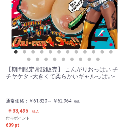
【期間限定常設販売】 こんがりおっぱい チ
チヤケタ -大きくて柔らかいギャルっぱい-
通常価格：
￥61,820～ ￥62,964
税込
￥33,495
税込
付与ポイント：
609 pt