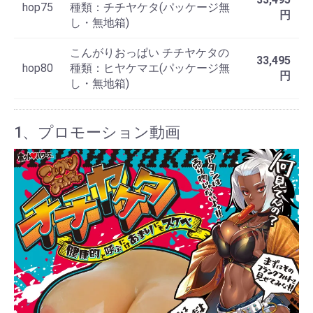
hop75
種類：チチヤケタ(パッケージ無
円
し・無地箱)
こんがりおっぱい チチヤケタの
33,495
hop80
種類：ヒヤケマエ(パッケージ無
円
し・無地箱)
1、プロモーション動画