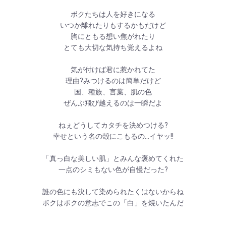
ボクたちは人を好きになる
いつか離れたりもするかもだけど
胸にともる想い焦がれたり
とても大切な気持ち覚えるよね
気が付けば君に惹かれてた
理由?みつけるのは簡単だけど
国、種族、言葉、肌の色
ぜんぶ飛び越えるのは一瞬だよ
ねぇどうしてカタチを決めつける?
幸せという名の殻にこもるの…イヤッ!!
「真っ白な美しい肌」とみんな褒めてくれた
一点のシミもない色が自慢だった?
誰の色にも決して染められたくはないからね
ボクはボクの意志でこの「白」を焼いたんだ