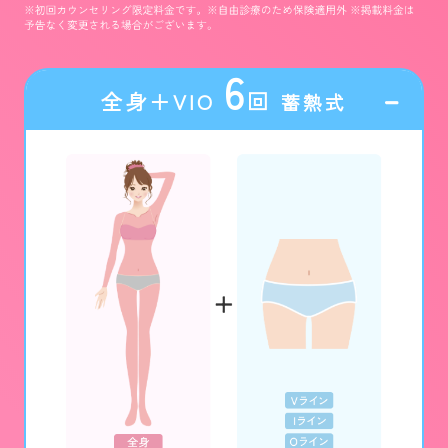
6
全身＋VIO
回
蓄熱式