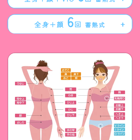
6
全身＋顔
回
蓄熱式