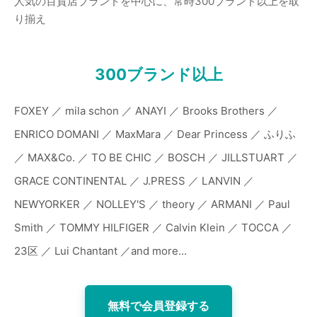
人気の百貨店ブランドを中心に、常時300ブランド以上を取
り揃え
300ブランド以上
FOXEY ／ mila schon ／ ANAYI ／ Brooks Brothers ／
ENRICO DOMANI ／ MaxMara ／ Dear Princess ／ ふりふ
／ MAX&Co. ／ TO BE CHIC ／ BOSCH ／ JILLSTUART ／
GRACE CONTINENTAL ／ J.PRESS ／ LANVIN ／
NEWYORKER ／ NOLLEY'S ／ theory ／ ARMANI ／ Paul
Smith ／ TOMMY HILFIGER ／ Calvin Klein ／ TOCCA ／
23区 ／ Lui Chantant ／and more...
無料で会員登録する