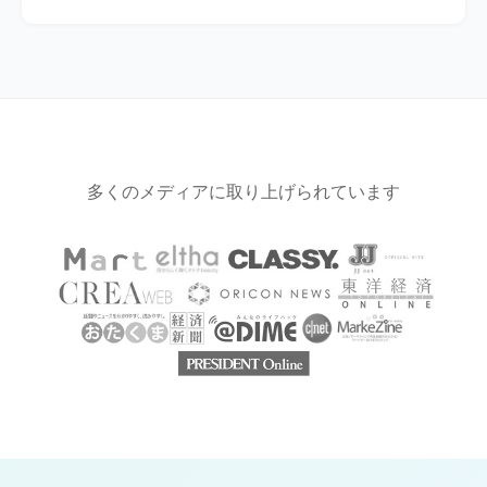
は修復費用をご負担いただくことがあります（事例は全体
サブスク会員様に限り、返品（手数料1,000ポイント/1
の1%未満です）。
着）にて対応しております。あらためてご注文ください。
なお、短期レンタル（ベーシック）会員様の返品はお受け
できかねますのでご了承ください。
多くのメディアに取り上げられています