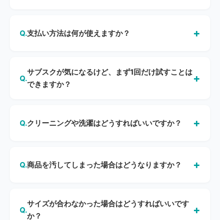
円・税込）、プラチナ（月額33,000円・税込）プランも
はい、いずれもいつでも可能です（レンタル中の商品があ
あります。月ごとのプラン変更もOKです。
る場合を除く）。ただし解約するとポイントが失効してし
支払い方法は何が使えますか？
まいます。「しばらく使わないが、ポイントを残しておき
たい」という場合は、解約ではなく休止のご利用をおすす
お支払いはクレジットカードのみとなります。
めします。
サブスクが気になるけど、まず1回だけ試すことは
できますか？
はい、サブスクに登録しなくても「短期レンタル（ベーシ
ックプラン）」としてご利用いただけます。月額料金は不
クリーニングや洗濯はどうすればいいですか？
要で、借りたいときにクレジットカードでお支払いいただ
く都度払い方式です。レンタル期間は7・14・21日からお
ご自宅での洗濯・クリーニングは基本的にご遠慮いただい
選びいただけます（30日レンタルはサブスクのみ）。レン
ております。ご使用後はそのままご返却ください。返却後
商品を汚してしまった場合はどうなりますか？
タル開始日は30日先まで予約可能です。なお、往復送料無
はBristaがクリーニングします。「クリーニングOK」マー
料・返品サービス・購入サービスはサブスク会員様限定と
クがある商品のみ、お客様自身でクリーニングいただけま
通常のご使用による汚れや自然な劣化についての追加料金
なります。
す。
はございません。シミ抜きの追加請求もありません。ただ
サイズが合わなかった場合はどうすればいいです
し、次回レンタルに支障が生じる著しい汚損・破損の場合
か？