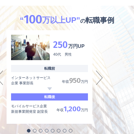
100
“
万以上UP”
転職事例
の
250
万円UP
40代 男性
転職前
インターネットサービス
外資系製薬メーカー
950
年収
万円
企業 事業部長
品質管理、品質保証
転職後
モバイルサービス企業
内資系製薬メーカー
1,200
年収
万円
新規事業開発室 副室長
品質管理責任者