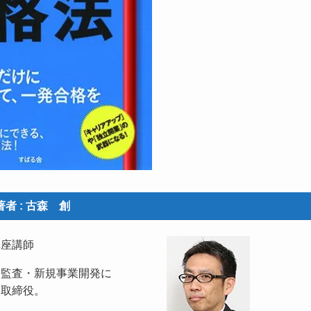
著者 : 古森 創
講座講師
営監査・新規事業開発に
表取締役。