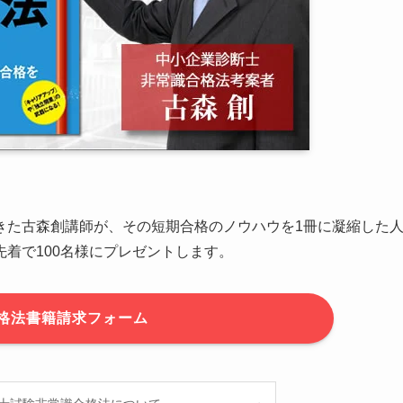
きた古森創講師が、その短期合格のノウハウを1冊に凝縮した
先着で100名様にプレゼントします。
格法書籍請求フォーム