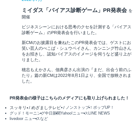
ミイダス「バイアス診断ゲーム」PR発表会
を
開催
ビジネスシーンにおける思考のクセを計測する「バイアス
診断ゲーム」のPR発表会を行いました。
新CMのお披露目を兼ねたこのPR発表会では、ゲストにお
笑い芸人のぺこぱ・シュウペイさん、カンニング竹山さん
をお招きし、認知バイアスのイメージを伺うなど盛り上が
りました。
穂志もえかさん、佃典彦さん出演の『まだ、出会う前のふ
たり』篇の新CMは2022年8月1日より、全国で放映されま
した。
PR発表会の様子はこちらのメディアにも取り上げられました！
スッキリ
めざましテレビ
ノンストップ！
ポップUP！
グッド！モーニング
中日新聞
Yahoo!ニュース
LINE NEWS
livedoor ニュース
など