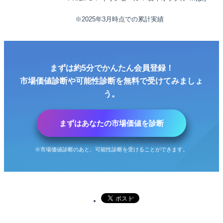
※
2025
年
3
月時点での累計実績
まずは
約5分
でかんたん会員登録！
市場価値診断
や
可能性診断
を
無料
で受けてみましょ
う。
まずはあなたの市場価値を診断
※市場価値診断のあと、可能性診断を受けることができます。