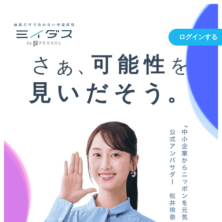
ログインする
さぁ、
可能性
を
見いだそう
。