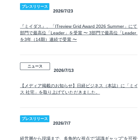
プレスリリース
2026/7/23
『ミイダス』、「ITreview Grid Award 2026 Summer」にて 
部門で最高位「Leader」を受賞 〜 3部門で最高位「Leader
を3年（14期）連続で受賞 〜
ニュース
2026/7/13
【メディア掲載のお知らせ】日経ビジネス（本誌）に「ミイ
ス 社宅」を取り上げていただきました。
プレスリリース
2026/7/7
経営層から現場まで、多角的な視点で”認識ギャップ”を可視