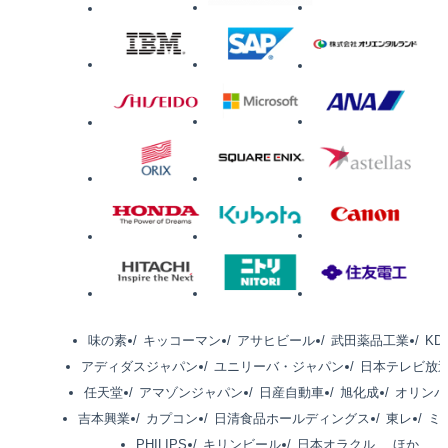
味の素
キッコーマン
アサヒビール
武田薬品工業
KD
アディダスジャパン
ユニリーバ・ジャパン
日本テレビ放
任天堂
アマゾンジャパン
日産自動車
旭化成
オリンパ
吉本興業
カプコン
日清食品ホールディングス
東レ
ミ
PHILIPS
キリンビール
日本オラクル