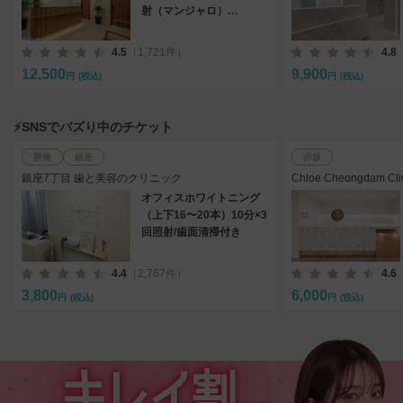
射（マンジャロ）
2.5mg×4本［送料込］/定
期便
4.5
（1,721件）
4.8
12,500
9,900
円
(税込)
円
(税込)
⚡️SNSでバズり中のチケット
新橋
銀座
赤坂
銀座7丁目 歯と美容のクリニック
Chloe Cheongdam
ニック）
オフィスホワイトニング
（上下16〜20本）10分×3
回照射/歯面清掃付き
4.4
（2,767件）
4.6
3,800
6,000
円
(税込)
円
(税込)