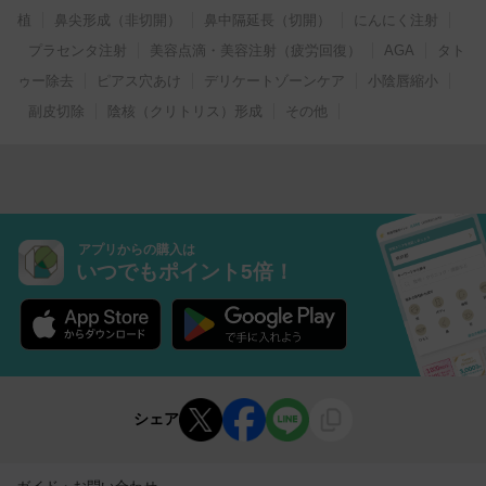
植
鼻尖形成（非切開）
鼻中隔延長（切開）
にんにく注射
プラセンタ注射
美容点滴・美容注射（疲労回復）
AGA
タト
ゥー除去
ピアス穴あけ
デリケートゾーンケア
小陰唇縮小
副皮切除
陰核（クリトリス）形成
その他
アプリからの購入は
いつでもポイント5倍！
シェア