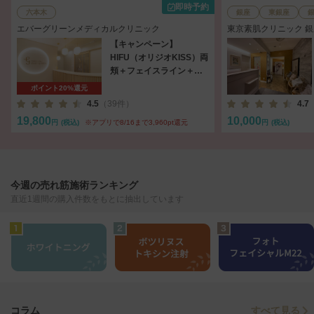
即時予約
六本木
銀座
東銀座
エバーグリーンメディカルクリニック
東京素肌クリニック 
【キャンペーン】
HIFU（オリジオKISS）両
頬＋フェイスライン＋あ
ご下（300shot）
ポイント20%還元
4.5
（39件）
4.7
19,800
10,000
円
(税込)
※アプリで8/16まで3,960pt還元
円
(税込)
今週の売れ筋施術ランキング
直近1週間の購入件数をもとに抽出しています
すべて見る
コラム