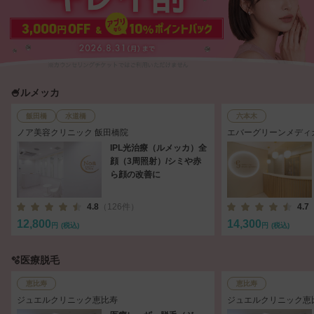
🍧ルメッカ
飯田橋
水道橋
六本木
ノア美容クリニック 飯田橋院
エバーグリーンメディ
IPL光治療（ルメッカ）全
顔（3周照射）/シミや赤
ら顔の改善に
4.8
（126件）
4.7
12,800
14,300
円
(税込)
円
(税込)
🫧医療脱毛
恵比寿
恵比寿
ジュエルクリニック恵比寿
ジュエルクリニック恵