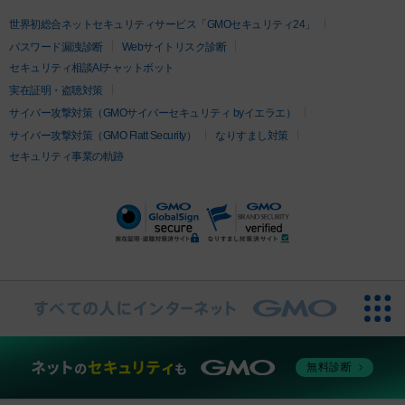
ツァ）
イムライト
Vビーム
シルファーム
スネコス
インモード
疲労回復・健康
世界初総合ネットセキュリティサービス「GMOセキュリティ24」
オリジオ
ミラノリピール
サーマジェン
リバースピール
パスワード漏洩診断
Webサイトリスク診断
プラセンタ注射
にんにく注射
オンダリフト
ジュベルック
ルビーフラクショナル
脂肪吸
セキュリティ相談AIチャットボット
引
VISIA肌診断
ボルニューマ
ソフウェーブ
モフィウス
実在証明・盗聴対策
医療脱毛
ザーフ
ジャルプロ
ノーリス
デンシティ
脇ボトックス
サイバー攻撃対策（GMOサイバーセキュリティ byイエラエ）
医療脱毛（VIO）
医療脱毛
サイバー攻撃対策（GMO Flatt Security）
なりすまし対策
IPL
エラボトックス
肩ボトックス
リベルサス
イソトレチ
セキュリティ事業の軌跡
その他
ノイン
ピコトーニング
ピーリング
二重埋没
アートメイク
ガミースマイル治療
オフィスホワイト
ニング
ピアス穴あけ
無料診断