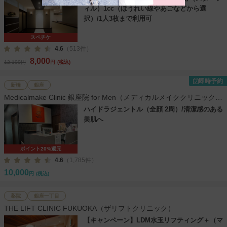
ィル）1cc（ほうれい線やあごなどから選
択）/1人3枚まで利用可
スペチケ
4.6
（513件）
8,000
12,100円
円
(税込)
即時予約
新橋
銀座
Medicalmake Clinic 銀座院 for Men（メディカルメイククリニック
銀座院）
ハイドラジェントル（全顔 2周）/清潔感のある
美肌へ
ポイント20%還元
4.6
（1,785件）
10,000
円
(税込)
薬院
銀座一丁目
THE LIFT CLINIC FUKUOKA（ザリフトクリニック）
【キャンペーン】LDM水玉リフティング＋（マ