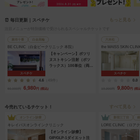
もっと見る
⏰ 毎日更新｜スペチケ
注目メニューが特別価格で受けられるスペシャルチケットです
麻布十番
白金高輪
六本松
BE CLINIC（白金ビークリニック 本院）
the MAISS SKIN CL
ススキンクリニック＆
【キャンペーン】ボツリ
ヌストキシン注射（ボツ
ラックス）100単位（両エ
ラや両肩などから選択）
スペチケ
スペチケ
4.6
（49件）
0.0
6,980
9,800
60,000円
円
(税込)
19,300円
円
(税
すべて見る
今売れているチケット！
オンライン診療
新宿三丁目
キレイパスオンラインクリニック
LORE CLINIC（ロ
【オンライン診療】
GIP/GLP-1ダイエット注