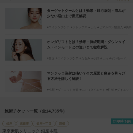
ターゲットクールとは？効果・対応薬剤・痛みが
少ない理由まで徹底解説
エイジングケア
ボトックス
しわ
ヒアルロン酸注入
美白
エレクトロポレーション
イオン導入
ボツリヌストキシン
ターゲットクール
ジュベルック
オンダリフトとは？効果・持続期間・ダウンタイ
ム・インモードとの違いまで徹底解説
韓国
エイジングケア
たるみ
小顔
しわ
インモード
オンダリフト
リフトアップ
マンジャロ注射は痛い？その原因と痛みを和らげ
る方法を詳しく解説！
小顔
ダイエット点滴
GLP-1ダイエット
注射
ダイエット
マンジャロ
施術チケット一覧（全14,735件)
即時予約
銀座
東銀座
銀座一丁目
新橋
東京素肌クリニック 銀座本院