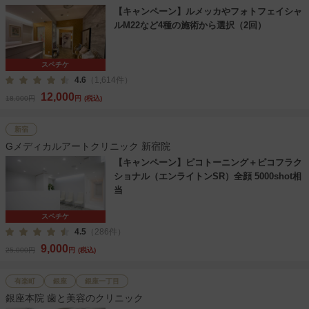
【キャンペーン】ルメッカやフォトフェイシャ
ルM22など4種の施術から選択（2回）
スペチケ
4.6
（1,614件）
12,000
18,000円
円
(税込)
新宿
Gメディカルアートクリニック 新宿院
【キャンペーン】ピコトーニング＋ピコフラク
ショナル（エンライトンSR）全顔 5000shot相
当
スペチケ
4.5
（286件）
9,000
25,000円
円
(税込)
有楽町
銀座
銀座一丁目
銀座本院 歯と美容のクリニック