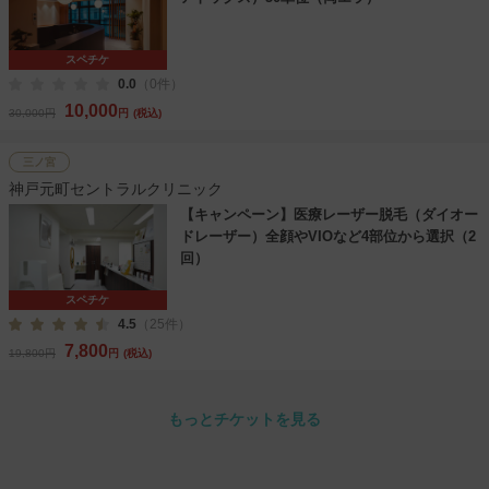
スペチケ
0.0
（0件）
10,000
30,000円
円
(税込)
三ノ宮
神戸元町セントラルクリニック
【キャンペーン】医療レーザー脱毛（ダイオー
ドレーザー）全顔やVIOなど4部位から選択（2
回）
スペチケ
4.5
（25件）
7,800
19,800円
円
(税込)
もっとチケットを見る