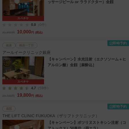
ッサージピール or ララドクター）全顔
スペチケ
0.0
（0件）
10,000
31,300円
円
(税込)
即時予約
銀座
銀座一丁目
アールイークリニック銀座
【キャンペーン】水光注射（エクソソーム＋ヒ
アルロン酸）全顔［麻酔込］
スペチケ
4.7
（59件）
19,800
29,700円
円
(税込)
即時予約
薬院
THE LIFT CLINIC FUKUOKA（ザリフトクリニック）
【キャンペーン】ボツリヌストキシン注射（コ
アトックス）50単位（両エラ）