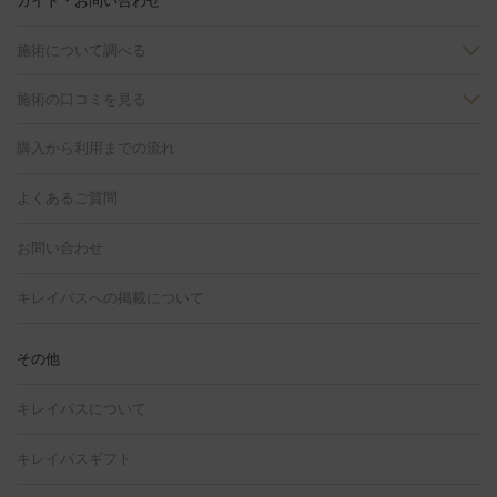
ガイド・お問い合わせ
施術について調べる
施術の口コミを見る
美白
白玉点滴・白玉注射
高濃度ビタミンC点滴
美容内服
フォトフェイシャルM22
フラクショナルレーザー
レーザートーニ
購入から利用までの流れ
ング
ケミカルピーリング
プラセンタ注射
イオン導入
しみ・そばかす・肝斑
よくあるご質問
HIFU（ハイフ）
白玉点滴・白玉注射
高濃度ビタミンC点滴
フォトフェイシャル
レーザートーニング
ピコレーザートーニン
糸リフト
ボトックス
ボツリヌストキシン
エレクトロポレー
グ
フォトシルクプラス
美容内服
ルビーフラクショナル
お問い合わせ
ション
ダーマペン
ピコフラクショナルレーザー
ピコレーザー
トーニング
ハイドラフェイシャル
マッサージピール
脂肪溶解
キレイパスへの掲載について
しわ・たるみ
注射
美容点滴・美容注射
フォトRF
PRP皮膚再生療法
脂肪
ヒアルロン酸注射
ボトックス注射
ボツリヌストキシン注射
水
冷却
医療脱毛（顔）
医療脱毛（全身）
医療脱毛（あし）
その他
光注射
PRP皮膚再生療法
RF治療（テノール）
スネコス注射
医療脱毛（VIO）
水光注射（ハリ・美肌）
レーザー治療（ハ
美容内服
キレイパスについて
リ・美肌）
光治療（フォトフェイシャルなど）
アートメイク
毛穴・ニキビ跡
BNLS
二重埋没
医療脱毛（背中）
医療脱毛（うで）
医療
キレイパスギフト
フラクショナルレーザー
ピコフラクショナルレーザー
ダーマペ
脱毛（脇）
にんにく注射
ピアス穴あけ
AGA
医療脱毛