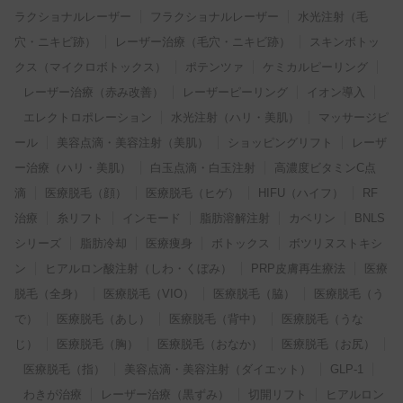
ラクショナルレーザー
フラクショナルレーザー
水光注射（毛
穴・ニキビ跡）
レーザー治療（毛穴・ニキビ跡）
スキンボトッ
クス（マイクロボトックス）
ポテンツァ
ケミカルピーリング
レーザー治療（赤み改善）
レーザーピーリング
イオン導入
エレクトロポレーション
水光注射（ハリ・美肌）
マッサージピ
ール
美容点滴・美容注射（美肌）
ショッピングリフト
レーザ
ー治療（ハリ・美肌）
白玉点滴・白玉注射
高濃度ビタミンC点
滴
医療脱毛（顔）
医療脱毛（ヒゲ）
HIFU（ハイフ）
RF
治療
糸リフト
インモード
脂肪溶解注射
カベリン
BNLS
シリーズ
脂肪冷却
医療痩身
ボトックス
ボツリヌストキシ
ン
ヒアルロン酸注射（しわ・くぼみ）
PRP皮膚再生療法
医療
脱毛（全身）
医療脱毛（VIO）
医療脱毛（脇）
医療脱毛（う
で）
医療脱毛（あし）
医療脱毛（背中）
医療脱毛（うな
じ）
医療脱毛（胸）
医療脱毛（おなか）
医療脱毛（お尻）
医療脱毛（指）
美容点滴・美容注射（ダイエット）
GLP-1
わきが治療
レーザー治療（黒ずみ）
切開リフト
ヒアルロン