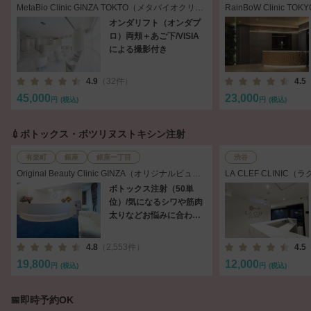
MetaBio Clinic GINZA TOKTO（メタバイオクリニ
RainBoW Clinic
ック 銀座東京）
京）
オンダリフト（オンダプ
ロ）両頬＋あご下/VISIA
による撮影付き
4.9
（32件）
4.5
45,000
23,000
円
(税込)
円
(税込)
💉ボトックス・ボツリヌストキシン注射
有楽町
銀座
銀座一丁目
渋谷
Original Beauty Clinic GINZA（オリジナルビュー
LA CLEF CLINIC
ティークリニック銀座）
ボトックス注射（50単
位）/気になるシワや筋肉
太りなどお悩みに合わせ
て注入
4.8
（2,553件）
4.5
19,800
12,000
円
(税込)
円
(税込)
📅即時予約OK