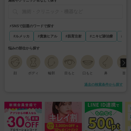
施術やクリニック名などで探す
⚡️SNSで話題のワードで探す
#ルメッカ
#貴族ヒアル
#肌育注射
#ニキビ跡治療
#マン
悩みの部位から探す
顔
ボディ
輪郭
目もと
口もと
鼻
首
過去の検索条件から探す