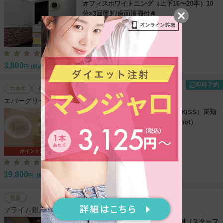
オフィスホワイトニング（上下16〜20本）10
分×3回照射/歯面清掃付き
4.3
（608件）
3,800
円
(税込)
即時予約
六本木
銀座
銀座一丁目
エバーグリーンメディカルクリニック
【キャンペーン】HIFU（オリジオKISS）両頬
＋フェイスライン＋あご下（300shot）
ポイント20%還元
4.5
（39件）
19,800
円
(税込)
※アプリで8/16まで3,960pt還元
銀座
プライム銀座クリニック
【キャンペーン】ヒアルロン酸注射（スターフ