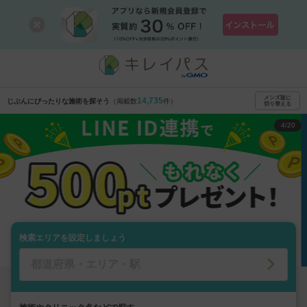
キレイパス｜美容医療チケット・クリニック予約
メンズ版に
14,735
じぶんにぴったりな施術を探そう
（掲載数
件）
切り替える
4
/20
検索エリアを設定しましょう