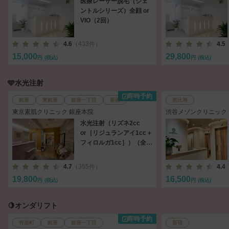
医療レーザー脱毛（ジェ
ントルシリーズ）全顔 or
VIO（2回）
4.6
（433件）
4.5
15,000
29,800
円
(税込)
円
(税込)
🩵水光注射
即時予約
銀座
東銀座
銀座一丁目
新橋
恵比寿
東京素肌クリニック 銀座本院
渋谷メゾンクリニック
水光注射（リズネ2cc
or［リジュランアイ1cc＋
フィロルガ1cc］）（全
顔）［麻酔・パック込］
4.7
（355件）
4.4
19,800
16,500
円
(税込)
円
(税込)
🍋オンダリフト
即時予約
有楽町
銀座
銀座一丁目
新宿