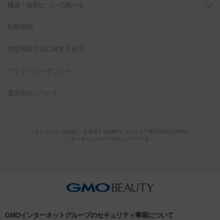
ン
機器・薬剤について調べる
ハイドラフェイシャル
ベルベットスキン
ポテンツァ
美
（胸）
ほくろ・いぼ切除
レーザー治療（ほくろ・いぼ除去）
容内服
イソトレチノイン
タトゥー除去
医療痩身
傷跡治療
医療脱毛（おなか）
疲
利用規約
薬剤
労回復点滴・疲労回復注射
くま治療
切開施術
デリケートゾー
リジェノックス
クレヴィエル
ファットインパクト
ヒアルロニ
ほくろ・いぼ
ンケア
ホワイトニング
わきが治療
カベリン
隆鼻術
医療
特定商取引法に関する表示
ダーゼ
サリチル酸マクロゴールピーリング
ボライト
幹細胞培
CO2レーザー
脱毛（お尻）
ショッピングリフト
ガミースマイル治療
レーザ
養上清液
リジュラン
ジュベルック
プライバシーポリシー
ー治療（しみ・くすみ）
水光注射（しみ・くすみ）
RF治療
レ
小顔・フェイスライン
ーザー治療（毛穴・ニキビ跡）
涙袋ヒアルロン酸
顎ヒアルロン
機器
運営会社について
HIFU（ハイフ）
糸リフト
ショッピングリフト
オンダリフト
酸
唇ヒアルロン酸注射
水光注射（毛穴・ニキビ跡）
鼻ヒアル
ルメッカ
プラズマシャワー
ウルトラセルQプラス
BBL光治
ロン酸注射
医療脱毛（うなじ）
ヒアルロン酸注射（豊胸）
レ
痩身・ダイエット
療
メディオスター
ジェネシス
ウルトラアクセント
ウルト
ーザー治療（黒ずみ）
医療脱毛（指）
ダイエット点滴・ ダイエ
脂肪溶解注射
BNLS・BNLS neo
カベリン
輪郭注射（MLM）
「キレイパス byGMO」を運営するGMOビューティー株式会社はGMOイ
ラフォーマー（ウルトラフォーマーⅢ）
サーマクール
イントラ
ンターネットグループのメンバーです。
ット注射
レーザーピーリング
レーザー治療（しみスポット照
脂肪冷却
リベルサス
ウゴービ
セル
イントラジェン
QスイッチYAGレーザー
Qスイッチルビ
射）
ベルベットスキン
レーザー治療（赤み改善）
マイクロボ
ーレーザー
ヴァンキッシュ
ミラドライ
フォトRF
アビクリ
美肌
トックス（ボトックスリフト）
クリーニング
GLP-1
セラミッ
ア
ウルセラ
ボルニューマ
美容点滴
美容注射
ケミカルピーリング
マッサージピール
ク治療
医療脱毛（ヒゲ）
ポテンツァ
トラネキサム酸
ジェ
イオン導入
エレクトロポレーション
レーザーピーリング
美
その他
ントルマックスプロ
イボ取り
シミ取り
シミ取り（皮膚科）
容内服
ゼオスキン
ララピール
リードファインリフト
肩こり注射
ドラッグデリバリー（ポテン
ハイドラジェントル
ルメッカ
ジェネシス
リジュラン
ラ
GMOインターネットグループのセキュリティ事業について