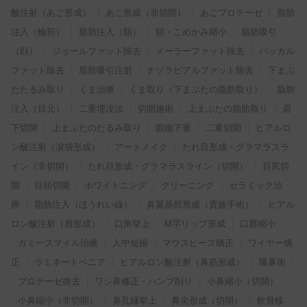
酸注射（あご形成）
あご形成（非切開）
あごプロテーゼ
脂肪
注入（輪郭）
脂肪注入（額）
額・こめかみ縮小
脂肪吸引
（顔）
ジョールファット除去
メーラーファット除去
バッカル
ファット除去
脂肪吸引注射
ナゾラビアルファット除去
下まぶ
たたるみ取り
くま治療
くま取り（下まぶたの脂肪取り）
脂肪
注入（目元）
二重埋没法
切開施術
上まぶたの脂肪取り
眉
下切開
上まぶたのたるみ取り
眼瞼下垂
二重切開
ヒアルロ
ン酸注射（涙袋形成）
アートメイク
たれ目形成・グラマラスラ
イン（非切開）
たれ目形成・グラマラスライン（切開）
目尻切
開
目頭切開
ホワイトニング
クリーニング
セラミック治
療
脂肪注入（ほうれい線）
鼻翼基部形成（貴族手術）
ヒアル
ロン酸注射（唇形成）
口角挙上
M字リップ形成
口唇縮小
ガミースマイル治療
人中短縮
マウスピース矯正
ワイヤー矯
正
ラミネートベニア
ヒアルロン酸注射（鼻筋形成）
隆鼻術
プロテーゼ抜去
ワシ鼻修正・ハンプ削り
小鼻縮小（切開）
小鼻縮小（非切開）
鼻孔縁挙上
鼻尖形成（切開）
軟骨移