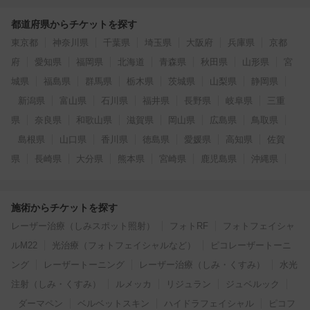
都道府県からチケットを探す
東京都
神奈川県
千葉県
埼玉県
大阪府
兵庫県
京都
府
愛知県
福岡県
北海道
青森県
秋田県
山形県
宮
城県
福島県
群馬県
栃木県
茨城県
山梨県
静岡県
新潟県
富山県
石川県
福井県
長野県
岐阜県
三重
県
奈良県
和歌山県
滋賀県
岡山県
広島県
鳥取県
島根県
山口県
香川県
徳島県
愛媛県
高知県
佐賀
県
長崎県
大分県
熊本県
宮崎県
鹿児島県
沖縄県
施術からチケットを探す
レーザー治療（しみスポット照射）
フォトRF
フォトフェイシャ
ルM22
光治療（フォトフェイシャルなど）
ピコレーザートーニ
ング
レーザートーニング
レーザー治療（しみ・くすみ）
水光
注射（しみ・くすみ）
ルメッカ
リジュラン
ジュベルック
ダーマペン
ベルベットスキン
ハイドラフェイシャル
ピコフ