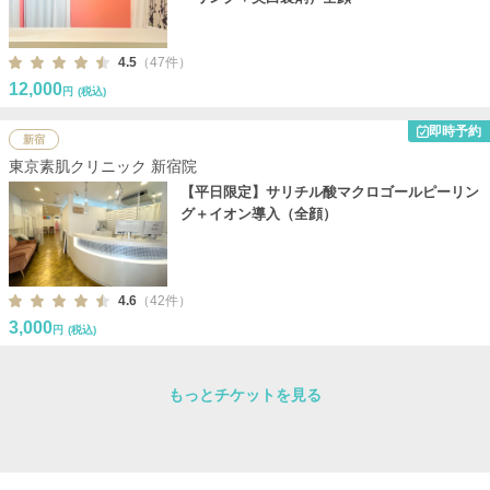
4.5
（47件）
12,000
円
(税込)
即時予約
新宿
東京素肌クリニック 新宿院
【平日限定】サリチル酸マクロゴールピーリン
グ＋イオン導入（全顔）
4.6
（42件）
3,000
円
(税込)
もっとチケットを見る