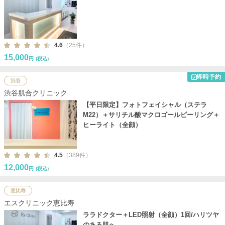
4.6
（25件）
15,000
円
(税込)
即時予約
渋谷
渋谷肌合クリニック
【平日限定】フォトフェイシャル（ステラ
M22）＋サリチル酸マクロゴールピーリング＋
ヒーライト（全顔）
4.5
（389件）
12,000
円
(税込)
恵比寿
エスクリニック恵比寿
ララドクター＋LED照射（全顔）1回/ハリツヤ
のある肌へ