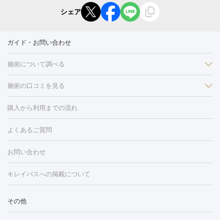
シェア
ガイド・お問い合わせ
施術について調べる
施術の口コミを見る
美白
白玉点滴・白玉注射
高濃度ビタミンC点滴
美容内服
フォトフェイシャルM22
フラクショナルレーザー
レーザートーニ
購入から利用までの流れ
ング
ケミカルピーリング
プラセンタ注射
イオン導入
しみ・そばかす・肝斑
よくあるご質問
HIFU（ハイフ）
白玉点滴・白玉注射
高濃度ビタミンC点滴
フォトフェイシャル
レーザートーニング
ピコレーザートーニン
糸リフト
ボトックス
ボツリヌストキシン
エレクトロポレー
グ
フォトシルクプラス
美容内服
ルビーフラクショナル
お問い合わせ
ション
ダーマペン
ピコフラクショナルレーザー
ピコレーザー
トーニング
ハイドラフェイシャル
マッサージピール
脂肪溶解
キレイパスへの掲載について
しわ・たるみ
注射
美容点滴・美容注射
フォトRF
PRP皮膚再生療法
脂肪
ヒアルロン酸注射
ボトックス注射
ボツリヌストキシン注射
水
冷却
医療脱毛（顔）
医療脱毛（全身）
医療脱毛（あし）
その他
光注射
PRP皮膚再生療法
RF治療（テノール）
スネコス注射
医療脱毛（VIO）
水光注射（ハリ・美肌）
レーザー治療（ハ
美容内服