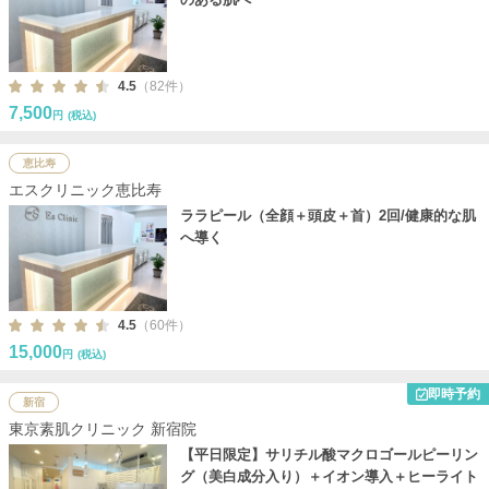
4.5
（82件）
7,500
円
(税込)
恵比寿
エスクリニック恵比寿
ララピール（全顔＋頭皮＋首）2回/健康的な肌
へ導く
4.5
（60件）
15,000
円
(税込)
即時予約
新宿
東京素肌クリニック 新宿院
【平日限定】サリチル酸マクロゴールピーリン
グ（美白成分入り）＋イオン導入＋ヒーライト