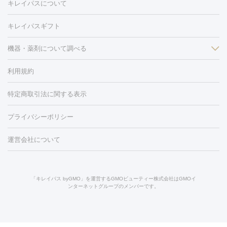
キレイパスについて
リ・美肌）
光治療（フォトフェイシャルなど）
アートメイク
毛穴・ニキビ跡
BNLS
二重埋没
医療脱毛（背中）
医療脱毛（うで）
医療
キレイパスギフト
フラクショナルレーザー
ピコフラクショナルレーザー
ダーマペ
脱毛（脇）
にんにく注射
ピアス穴あけ
AGA
医療脱毛
ン
機器・薬剤について調べる
ハイドラフェイシャル
ベルベットスキン
ポテンツァ
美
（胸）
ほくろ・いぼ切除
レーザー治療（ほくろ・いぼ除去）
容内服
イソトレチノイン
タトゥー除去
医療痩身
傷跡治療
医療脱毛（おなか）
疲
利用規約
薬剤
労回復点滴・疲労回復注射
くま治療
切開施術
デリケートゾー
リジェノックス
クレヴィエル
ファットインパクト
ヒアルロニ
ほくろ・いぼ
ンケア
ホワイトニング
わきが治療
カベリン
隆鼻術
医療
特定商取引法に関する表示
ダーゼ
サリチル酸マクロゴールピーリング
ボライト
幹細胞培
CO2レーザー
脱毛（お尻）
ショッピングリフト
ガミースマイル治療
レーザ
養上清液
リジュラン
ジュベルック
プライバシーポリシー
ー治療（しみ・くすみ）
水光注射（しみ・くすみ）
RF治療
レ
小顔・フェイスライン
ーザー治療（毛穴・ニキビ跡）
涙袋ヒアルロン酸
顎ヒアルロン
機器
運営会社について
HIFU（ハイフ）
糸リフト
ショッピングリフト
オンダリフト
酸
唇ヒアルロン酸注射
水光注射（毛穴・ニキビ跡）
鼻ヒアル
ルメッカ
プラズマシャワー
ウルトラセルQプラス
BBL光治
ロン酸注射
医療脱毛（うなじ）
ヒアルロン酸注射（豊胸）
レ
痩身・ダイエット
療
メディオスター
ジェネシス
ウルトラアクセント
ウルト
ーザー治療（黒ずみ）
医療脱毛（指）
ダイエット点滴・ ダイエ
脂肪溶解注射
BNLS・BNLS neo
カベリン
輪郭注射（MLM）
「キレイパス byGMO」を運営するGMOビューティー株式会社はGMOイ
ラフォーマー（ウルトラフォーマーⅢ）
サーマクール
イントラ
ンターネットグループのメンバーです。
ット注射
レーザーピーリング
レーザー治療（しみスポット照
脂肪冷却
リベルサス
ウゴービ
セル
イントラジェン
QスイッチYAGレーザー
Qスイッチルビ
射）
ベルベットスキン
レーザー治療（赤み改善）
マイクロボ
ーレーザー
ヴァンキッシュ
ミラドライ
フォトRF
アビクリ
美肌
トックス（ボトックスリフト）
クリーニング
GLP-1
セラミッ
ア
ウルセラ
ボルニューマ