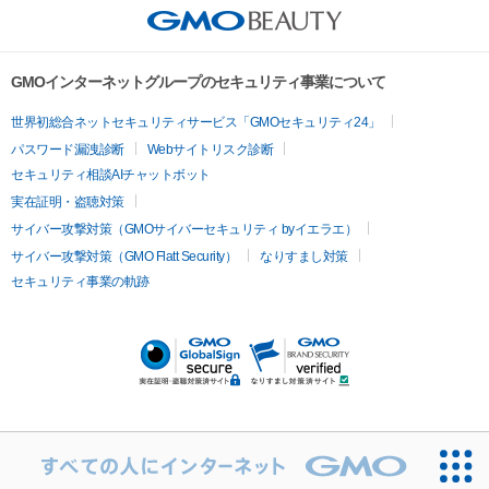
美容点滴
美容注射
ケミカルピーリング
マッサージピール
ク治療
医療脱毛（ヒゲ）
ポテンツァ
トラネキサム酸
ジェ
イオン導入
エレクトロポレーション
レーザーピーリング
美
その他
ントルマックスプロ
イボ取り
シミ取り
シミ取り（皮膚科）
容内服
ゼオスキン
ララピール
リードファインリフト
肩こり注射
ドラッグデリバリー（ポテン
ハイドラジェントル
ルメッカ
ジェネシス
リジュラン
ラ
GMOインターネットグループのセキュリティ事業について
ツァ）
イムライト
Vビーム
シルファーム
スネコス
インモード
疲労回復・健康
世界初総合ネットセキュリティサービス「GMOセキュリティ24」
オリジオ
ミラノリピール
サーマジェン
リバースピール
パスワード漏洩診断
Webサイトリスク診断
プラセンタ注射
にんにく注射
オンダリフト
ジュベルック
ルビーフラクショナル
脂肪吸
セキュリティ相談AIチャットボット
引
VISIA肌診断
ボルニューマ
ソフウェーブ
モフィウス
実在証明・盗聴対策
医療脱毛
ザーフ
ジャルプロ
ノーリス
デンシティ
脇ボトックス
サイバー攻撃対策（GMOサイバーセキュリティ byイエラエ）
医療脱毛（VIO）
医療脱毛
サイバー攻撃対策（GMO Flatt Security）
なりすまし対策
IPL
エラボトックス
肩ボトックス
リベルサス
イソトレチ
セキュリティ事業の軌跡
その他
ノイン
ピコトーニング
ピーリング
二重埋没
アートメイク
ガミースマイル治療
オフィスホワイト
ニング
ピアス穴あけ