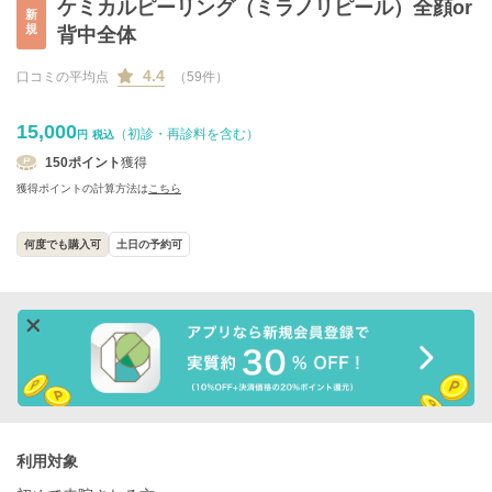
ケミカルピーリング（ミラノリピール）全顔or
新
規
背中全体
4.4
口コミの平均点
（59件）
15,000
（初診・再診料を含む）
円
税込
150
ポイント
獲得
獲得ポイントの計算方法は
こちら
何度でも購入可
土日の予約可
利用対象