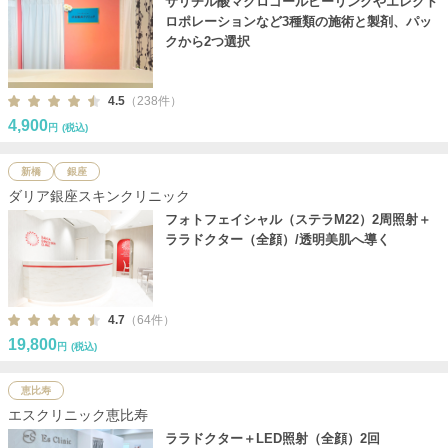
サリチル酸マクロゴールピーリングやエレクト
ロポレーションなど3種類の施術と製剤、パッ
クから2つ選択
4.5
（238件）
4,900
円
(税込)
新橋
銀座
ダリア銀座スキンクリニック
フォトフェイシャル（ステラM22）2周照射＋
ララドクター（全顔）/透明美肌へ導く
4.7
（64件）
19,800
円
(税込)
恵比寿
エスクリニック恵比寿
ララドクター＋LED照射（全顔）2回