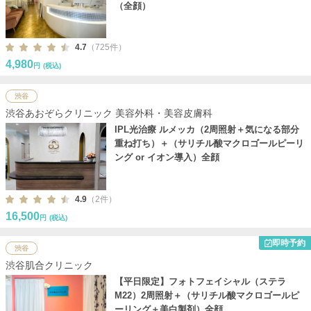
（全顔）
4.7
（725件）
4,980
円
(税込)
渋谷
渋谷あおぞらクリニック 美容外科・美容皮膚科
IPL光治療 ルメッカ（2周照射＋気になる部分
重ね打ち）＋（サリチル酸マクロゴールピーリ
ング or イオン導入）全顔
4.9
（2件）
16,500
円
(税込)
即時予約
渋谷
渋谷肌合クリニック
【平日限定】フォトフェイシャル（ステラ
M22）2周照射＋（サリチル酸マクロゴールピ
ーリング＋美白製剤）全顔