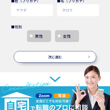
■姓（フリガナ）
■名（フリガナ）
■性別
男性
女性
次に進む