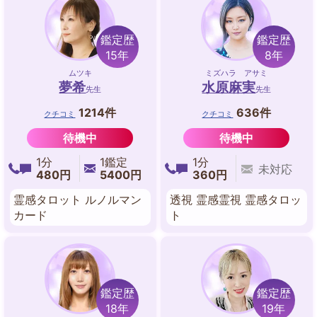
鑑定歴
鑑定歴
15年
8年
ムツキ
ミズハラ アサミ
夢希
水原麻実
先生
先生
1214件
636件
クチコミ
クチコミ
待機中
待機中
1分
1鑑定
1分
未対応
480円
5400円
360円
霊感タロット ルノルマン
透視 霊感霊視 霊感タロッ
カード
ト
鑑定歴
鑑定歴
18年
19年