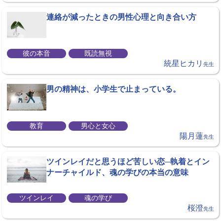
連絡が減ったときの男性心理と向き合い方
彼の本音
既読無視
統星ヒカリ
先生
男の精神は、小学生で止まっている。
教育
男心と女心
陽月蓮
先生
ツインレイだと思うほど苦しい恋─執着とイン
ナーチャイルド、魂の学びの本当の意味
ツインレイ
魂の学び
桜澄
先生