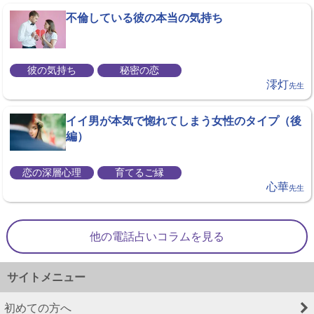
不倫している彼の本当の気持ち
彼の気持ち
秘密の恋
澪灯
先生
イイ男が本気で惚れてしまう女性のタイプ（後
編）
恋の深層心理
育てるご縁
心華
先生
他の電話占いコラムを見る
サイトメニュー
初めての方へ