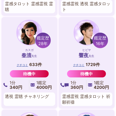
霊感タロット 霊感霊視 霊
霊感霊視 透視 霊感タロッ
聴
ト
鑑定歴
鑑定歴
28年
16年
カスガ
ヒビヤ
春清
響夜
先生
先生
633件
1729件
クチコミ
クチコミ
待機中
待機中
1分
1鑑定
1分
1鑑定
340円
4000円
360円
4200円
透視 霊聴 チャネリング
霊感霊視 霊感タロット 祈
願祈禱