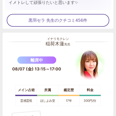
イメトレして頑張りたいと思います✨
黒羽セラ 先生のクチコミ456件
稲荷木蓮
先生
離席中
08/07 (金) 13:15～17:00
メイン占術
所属
鑑定歴
料金
霊感霊視
ほしよみ堂
17年
300円/分