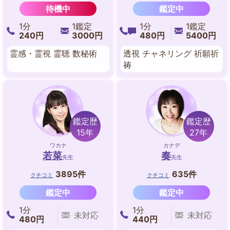
待機中
鑑定中
1分
1鑑定
1分
1鑑定
240円
3000円
480円
5400円
霊感・霊視 霊聴 数秘術
透視 チャネリング 祈願祈
祷
鑑定歴
鑑定歴
15年
27年
ワカナ
カナデ
若菜
奏
先生
先生
3895件
635件
クチコミ
クチコミ
鑑定中
鑑定中
1分
1分
未対応
未対応
480円
440円