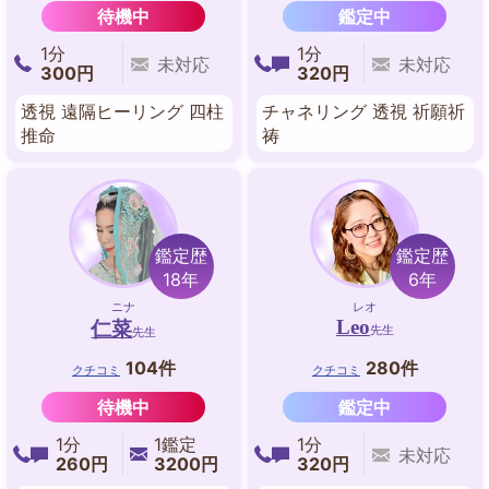
待機中
鑑定中
1分
1分
未対応
未対応
300円
320円
透視 遠隔ヒーリング 四柱
チャネリング 透視 祈願祈
推命
祷
鑑定歴
鑑定歴
18年
6年
ニナ
レオ
Leo
仁菜
先生
先生
104件
280件
クチコミ
クチコミ
待機中
鑑定中
1分
1鑑定
1分
未対応
260円
3200円
320円