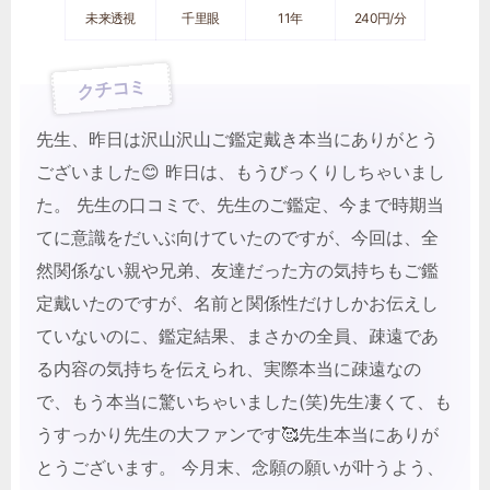
未来透視
千里眼
11年
240円/分
クチコミ
先生、昨日は沢山沢山ご鑑定戴き本当にありがとう
ございました😊 昨日は、もうびっくりしちゃいまし
た。 先生の口コミで、先生のご鑑定、今まで時期当
てに意識をだいぶ向けていたのですが、今回は、全
然関係ない親や兄弟、友達だった方の気持ちもご鑑
定戴いたのですが、名前と関係性だけしかお伝えし
ていないのに、鑑定結果、まさかの全員、疎遠であ
る内容の気持ちを伝えられ、実際本当に疎遠なの
で、もう本当に驚いちゃいました(笑)先生凄くて、も
うすっかり先生の大ファンです🥰先生本当にありが
とうございます。 今月末、念願の願いが叶うよう、