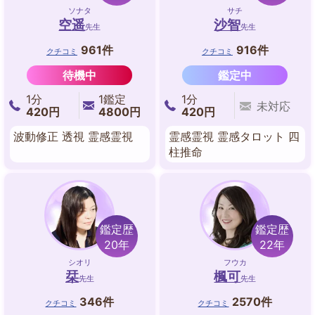
ソナタ
サチ
空遥
沙智
先生
先生
961件
916件
クチコミ
クチコミ
待機中
鑑定中
1分
1鑑定
1分
未対応
420円
4800円
420円
波動修正 透視 霊感霊視
霊感霊視 霊感タロット 四
柱推命
鑑定歴
鑑定歴
20年
22年
シオリ
フウカ
栞
楓可
先生
先生
346件
2570件
クチコミ
クチコミ