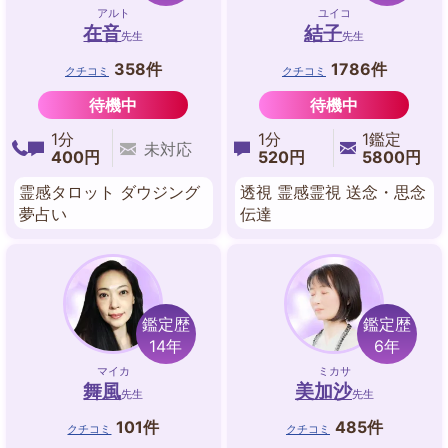
アルト
ユイコ
在音
結子
先生
先生
358件
1786件
クチコミ
クチコミ
待機中
待機中
1分
1分
1鑑定
未対応
400円
520円
5800円
霊感タロット ダウジング
透視 霊感霊視 送念・思念
夢占い
伝達
鑑定歴
鑑定歴
14年
6年
マイカ
ミカサ
舞風
美加沙
先生
先生
101件
485件
クチコミ
クチコミ