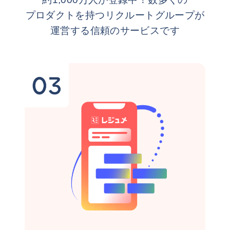
プロダクトを持つリクルートグループが
運営する信頼のサービスです