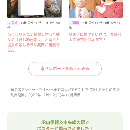
O様 男性 50代・J様 女性 50
K様 男性 60代・R様 女性 50
代
代
ひまわりを見て綺麗と言った彼
諦めずに続けていけば、素敵な
女に「君も綺麗だよ」と言うと
人に必ず出会えます！
彼女の嬉しそうな笑顔が素敵で
した。
幸せレポートをもっとみる
※
退会者アンケートで「marrishで恋人ができた」を選択した男性の平均
ご利用期間。2022年12月〜2023年11月時点。
JR山手線＆中央線の駅
で
ポスターが掲示されました！