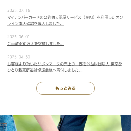
2025. 07. 16
マイナンバーカードの公的個人認証サービス（JPKI）を利用したオン
ライン本人確認を導入しました。
2025. 06. 01
会員数400万人を突破しました。
2025. 04. 30
お客様より頂いたリボンマークの売上の一部を公益財団法人 東京都
ひとり親家庭福祉協議会様へ寄付しました。
もっとみる