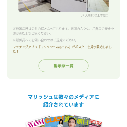
JR 大崎駅 橋上本屋口
※設置場所は公共の場となっております。周囲の方々や、ご自身の安全を
確かめた上でご覧ください。
※駅係員へのお問い合わせはご遠慮ください。
マッチングアプリ「マリッシュ-marrish-」がポスターを掲示開始しまし
た！
掲示駅一覧
マリッシュは数々のメディアに
紹介されています