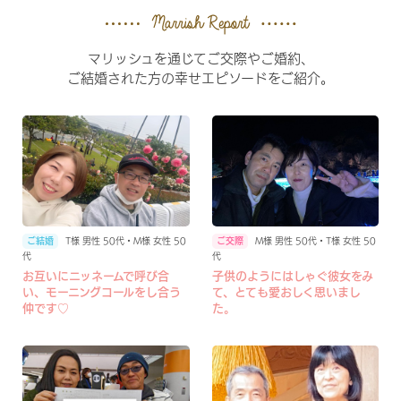
マリッシュを通じてご交際やご婚約、
ご結婚された方の幸せエピソードをご紹介。
T様 男性 50代・M様 女性 50
M様 男性 50代・T様 女性 50
代
代
お互いにニッネームで呼び合
子供のようにはしゃぐ彼女をみ
い、モーニングコールをし合う
て、とても愛おしく思いまし
仲です♡
た。