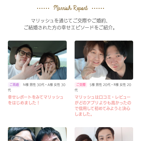
マリッシュを通じてご交際やご婚約、
ご結婚された方の幸せエピソードをご紹介。
N様 男性 30代・A様 女性 30
S様 男性 20代・R様 女性 20
代
代
幸せレポートをみてマリッシュ
マリッシュは口コミ・レビュー
をはじめました！
がどのアプリよりも高かったの
で信用して初めてみようと決心
しました。