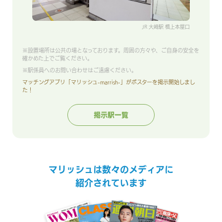
JR 大崎駅 橋上本屋口
※設置場所は公共の場となっております。周囲の方々や、ご自身の安全を
確かめた上でご覧ください。
※駅係員へのお問い合わせはご遠慮ください。
マッチングアプリ「マリッシュ-marrish-」がポスターを掲示開始しまし
た！
掲示駅一覧
マリッシュは数々のメディアに
紹介されています