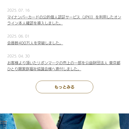
2025. 07. 16
マイナンバーカードの公的個人認証サービス（JPKI）を利用したオン
ライン本人確認を導入しました。
2025. 06. 01
会員数400万人を突破しました。
2025. 04. 30
お客様より頂いたリボンマークの売上の一部を公益財団法人 東京都
ひとり親家庭福祉協議会様へ寄付しました。
もっとみる