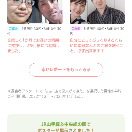
S様 男性 30代・M様 女性 30
N様 男性 40代・M様 女性 30
代
代
交際して1か月でお互いの両親
自分にとってびっくりするくら
に挨拶し、2か月後には結婚し
いに素敵な人とのご縁を紡ぐこ
ました。
と、必ず出来ます！
幸せレポートをもっとみる
※
退会者アンケートで「marrishで恋人ができた」を選択した男性の平均
ご利用期間。2022年12月〜2023年11月時点。
JR山手線＆中央線の駅
で
ポスターが掲示されました！