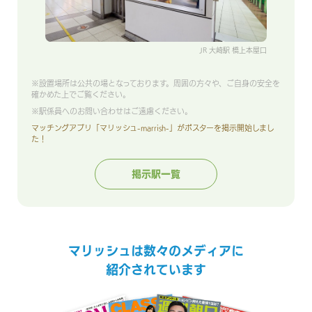
JR 大崎駅 橋上本屋口
※設置場所は公共の場となっております。周囲の方々や、ご自身の安全を
確かめた上でご覧ください。
※駅係員へのお問い合わせはご遠慮ください。
マッチングアプリ「マリッシュ-marrish-」がポスターを掲示開始しまし
た！
掲示駅一覧
マリッシュは数々のメディアに
紹介されています