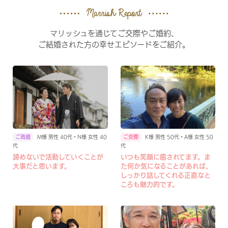
マリッシュを通じてご交際やご婚約、
ご結婚された方の幸せエピソードをご紹介。
M様 男性 40代・N様 女性 40
K様 男性 50代・A様 女性 50
代
代
諦めないで活動していくことが
いつも笑顔に癒されてます。ま
大事だと思います。
た何か気になることがあれば、
しっかり話してくれる正直なと
ころも魅力的です。