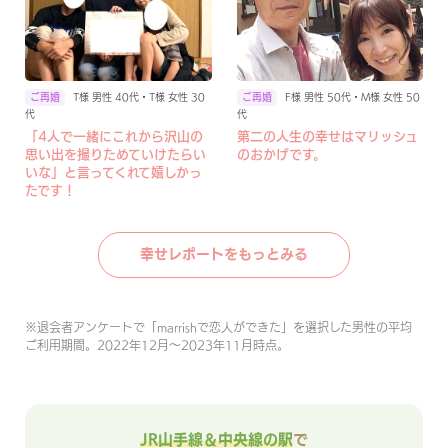
T様 男性 40代・T様 女性 30
F様 男性 50代・M様 女性 50
代
代
「4人で一緒にこれから沢山の
第二の人生の幸せはマリッシュ
思い出を撮りためていけたらい
のおかげです。
いな」と言ってくれて嬉しかっ
たです！
幸せレポートをもっとみる
※
退会者アンケートで「marrishで恋人ができた」を選択した男性の平均
ご利用期間。2022年12月〜2023年11月時点。
JR山手線＆中央線の駅
で