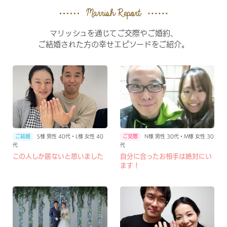
マリッシュを通じてご交際やご婚約、
ご結婚された方の幸せエピソードをご紹介。
S様 男性 40代・L様 女性 40
N様 男性 30代・M様 女性 30
代
代
この人しか居ないと思いました
自分に合ったお相手は絶対にい
ます！