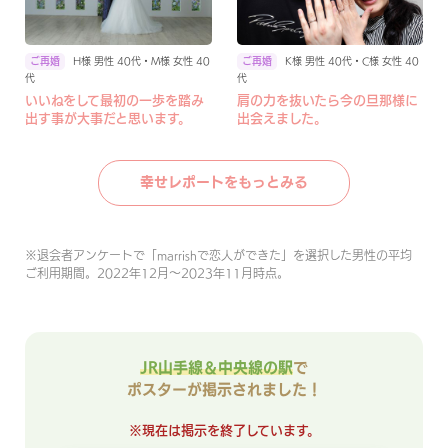
H様 男性 40代・M様 女性 40
K様 男性 40代・C様 女性 40
代
代
いいねをして最初の一歩を踏み
肩の力を抜いたら今の旦那様に
出す事が大事だと思います。
出会えました。
幸せレポートをもっとみる
※
退会者アンケートで「marrishで恋人ができた」を選択した男性の平均
ご利用期間。2022年12月〜2023年11月時点。
JR山手線＆中央線の駅
で
ポスターが掲示されました！
※現在は掲示を終了しています。