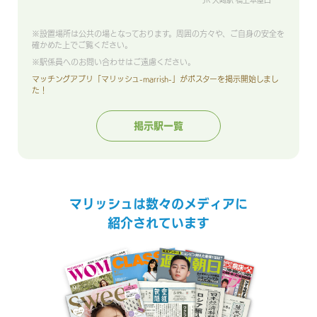
JR 大崎駅 橋上本屋口
※設置場所は公共の場となっております。周囲の方々や、ご自身の安全を
確かめた上でご覧ください。
※駅係員へのお問い合わせはご遠慮ください。
マッチングアプリ「マリッシュ-marrish-」がポスターを掲示開始しまし
た！
掲示駅一覧
マリッシュは数々のメディアに
紹介されています