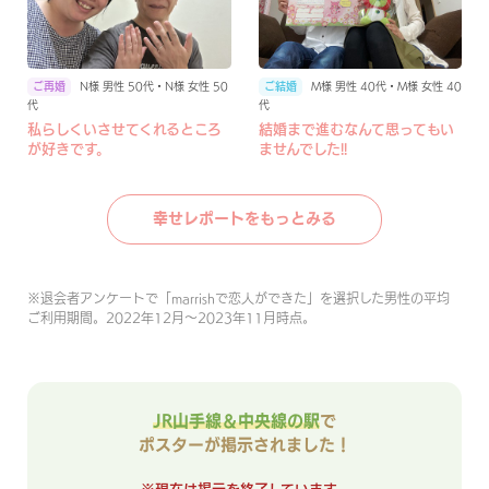
N様 男性 50代・N様 女性 50
M様 男性 40代・M様 女性 40
代
代
私らしくいさせてくれるところ
結婚まで進むなんて思ってもい
が好きです。
ませんでした!!
幸せレポートをもっとみる
※
退会者アンケートで「marrishで恋人ができた」を選択した男性の平均
ご利用期間。2022年12月〜2023年11月時点。
JR山手線＆中央線の駅
で
ポスターが掲示されました！