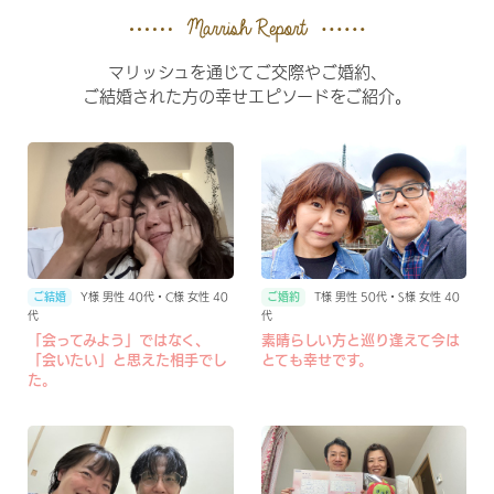
マリッシュを通じてご交際やご婚約、
ご結婚された方の幸せエピソードをご紹介。
T様 男性 50代・S様 女性 40
Y様 男性 40代・C様 女性 40
代
代
素晴らしい方と巡り逢えて今は
「会ってみよう」ではなく、
とても幸せです。
「会いたい」と思えた相手でし
た。