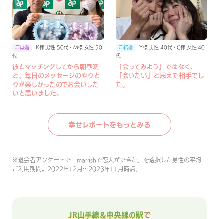
K様 男性 50代・M様 女性 50
Y様 男性 40代・C様 女性 40
代
代
彼とマッチングしてから朝昼晩
「会ってみよう」ではなく、
と、毎日のメッセージのやりと
「会いたい」と思えた相手でし
りが楽しかったのでお会いした
た。
いと思いました。
幸せレポートをもっとみる
※
退会者アンケートで「marrishで恋人ができた」を選択した男性の平均
ご利用期間。2022年12月〜2023年11月時点。
JR山手線＆中央線の駅
で