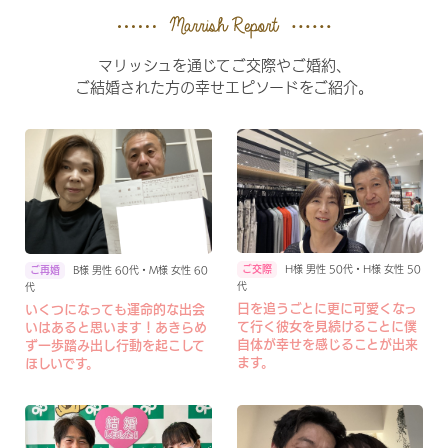
マリッシュを通じてご交際やご婚約、
ご結婚された方の幸せエピソードをご紹介。
H様 男性 50代・H様 女性 50
B様 男性 60代・M様 女性 60
代
代
日を追うごとに更に可愛くなっ
いくつになっても運命的な出会
て行く彼女を見続けることに僕
いはあると思います！あきらめ
自体が幸せを感じることが出来
ず一歩踏み出し行動を起こして
ます。
ほしいです。