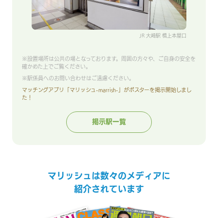
JR 大崎駅 橋上本屋口
※設置場所は公共の場となっております。周囲の方々や、ご自身の安全を
確かめた上でご覧ください。
※駅係員へのお問い合わせはご遠慮ください。
マッチングアプリ「マリッシュ-marrish-」がポスターを掲示開始しまし
た！
掲示駅一覧
マリッシュは数々のメディアに
紹介されています