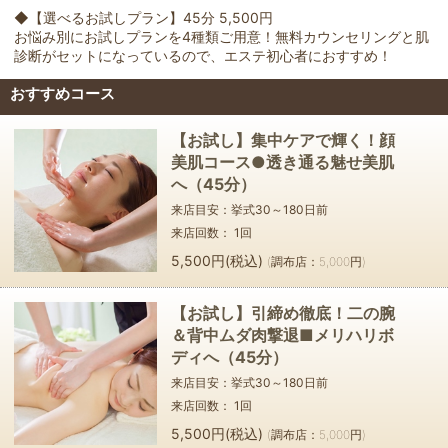
◆【選べるお試しプラン】45分 5,500円
お悩み別にお試しプランを4種類ご用意！無料カウンセリングと肌
診断がセットになっているので、エステ初心者におすすめ！
おすすめコース
【お試し】集中ケアで輝く！顔
美肌コース●透き通る魅せ美肌
へ（45分）
来店目安：挙式
30～180
日前
来店回数：
1
回
5,500円(税込)
(調布店：5,000円)
【お試し】引締め徹底！二の腕
＆背中ムダ肉撃退■メリハリボ
ディへ（45分）
来店目安：挙式
30～180
日前
来店回数：
1
回
5,500円(税込)
(調布店：5,000円)