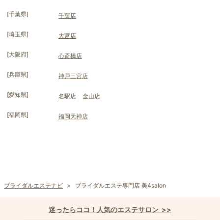
[
千葉県
]
千葉店
[
埼玉県
]
大宮店
[
大阪府
]
心斎橋店
[
兵庫県
]
神戸三宮店
[
愛知県
]
名駅店
金山店
[
福岡県
]
福岡天神店
ブライダルエステナビ
ブライダルエステ専門店 美4salon
迷ったらココ！人気のエステサロン >>