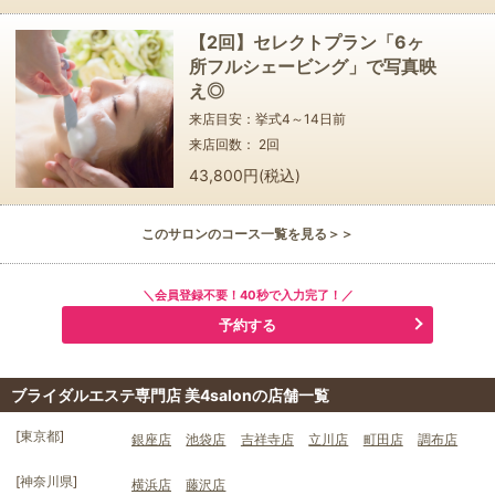
【2回】セレクトプラン「6ヶ
所フルシェービング」で写真映
え◎
来店目安：挙式
4～14
日前
来店回数：
2
回
43,800円(税込)
このサロンのコース一覧を見る＞＞
＼会員登録不要！40秒で入力完了！／
予約する
ブライダルエステ専門店 美4salonの店舗一覧
[
東京都
]
銀座店
池袋店
吉祥寺店
立川店
町田店
調布店
[
神奈川県
]
横浜店
藤沢店