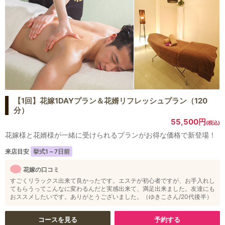
【1回】花嫁1DAYプラン＆花婿リフレッシュプラン（120
分）
55,500円
(税込)
花嫁様と花婿様が一緒に受けられるプランがお得な価格で新登場！
来店目安
挙式1～7日前
花嫁の口コミ
すごくリラックス出来て良かったです。エステが初心者ですが、お手入れし
てもらうってこんなに変わるんだと実感出来て、満足出来ました。友達にも
おススメしたいです。ありがとうございました。（ゆきこさん/20代後半）
コースを見る
予約する