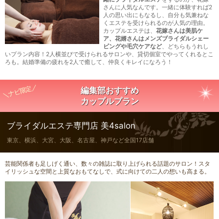
さんに人気なんです。一緒に体験すれば2
人の思い出にもなるし、自分も気兼ねな
くエステを受けられるのが人気の理由。
カップルエステは、
花嫁さんは美肌ケ
ア、花婿さんはメンズブライダルシェー
ビングや毛穴ケアなど
、どちらもうれし
いプラン内容！2人横並びで受けられるサロンや、貸切個室でやってくれるとこ
ろも。結婚準備の疲れを2人で癒して、仲良くキレイになろう！
＼ナビ限定／
編集部おすすめ
カップルプラン
ブライダルエステ専門店 美4salon
東京、横浜、大宮、大阪、名古屋、神戸など全国17店舗
芸能関係者も足しげく通い、数々の雑誌に取り上げられる話題のサロン！スタ
イリッシュな空間と上質なおもてなしで、式に向けての二人の想いも高まる。