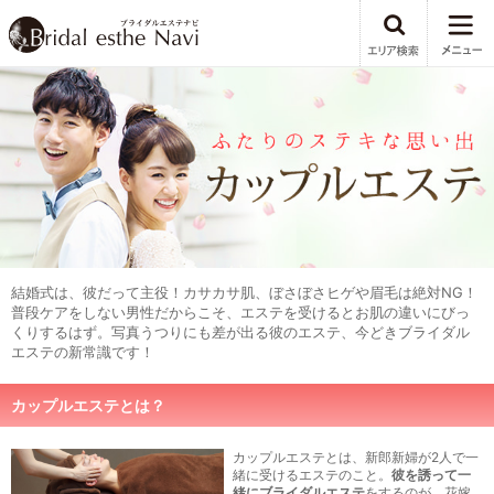
結婚式は、彼だって主役！カサカサ肌、ぼさぼさヒゲや眉毛は絶対NG！
普段ケアをしない男性だからこそ、エステを受けるとお肌の違いにびっ
くりするはず。写真うつりにも差が出る彼のエステ、今どきブライダル
エステの新常識です！
カップルエステとは？
カップルエステとは、新郎新婦が2人で一
緒に受けるエステのこと。
彼を誘って一
緒にブライダルエステ
をするのが、花嫁