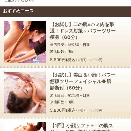
おすすめコース
【お試し】二の腕×ハミ肉を撃
退！ドレス対策～パワーツリー
痩身（60分）
来店目安：挙式
30～
日前
来店回数：
1
回
5,800円(税込)
(福岡：4,500円)
【お試し】美白＆小顔！パワー
筋膜ツリーフェイシャル◆肌
診断付（60分）
来店目安：挙式
30～
日前
来店回数：
1
回
5,800円(税込)
(福岡：4,500円)
【1回】小顔リフト＋二の腕ス