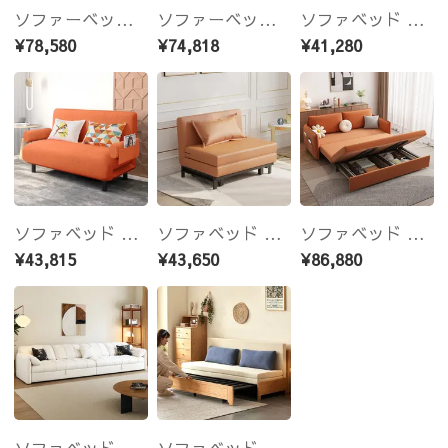
ソファーベッド おしゃれ「幅110～210cm」ソファー 1人掛け 2人掛け 3人掛け 収納付き ウレタン 北欧 コンパクト-fsx-1014
ソファーベッド おしゃれ 「幅111～211cm」ソファー 収納付き 1人掛け 2人掛け 3人掛け 収納付き ウレタン 北欧 コンパクト-fsx-1013
ソファベッド おしゃれ ソファー ベージュ グレー ブルー オレンジ ブラウン 幅0.68-1.5ｍ 1人掛け 2人掛け 北欧 fyj-1254-Sofabed-lsx
¥78,580
¥74,818
¥41,280
ソファベッド おしゃれ ベージュ グレー ブルー 幅0.68-1.5ｍ 1人掛け 2人掛け 3人掛け コンパクト 北欧 モダン
ソファベッド ベージュ グレー ブルー オレンジ ブラウン 幅0.68-1.5ｍ 1人掛け 2人掛け
ソファベッド ソファ おしゃれ 収納付き 北欧 モダン 幅100cm 幅120cm 幅140cm 幅170cm 幅200cm 収納fnm-951-Sofa-lsx付き
¥43,815
¥43,650
¥86,880
ソファベッド おしゃれ スエード ベージュ ダークグレー モダン 北欧デザイン コンパクト ワイド リビング 寝室 来客用 一人暮らし ファミリー対応 hyt-1427
ソファベッド ソファーベッド ソファ ソファー ベッド 木製 北欧 3人掛け ナチュラル 天然木