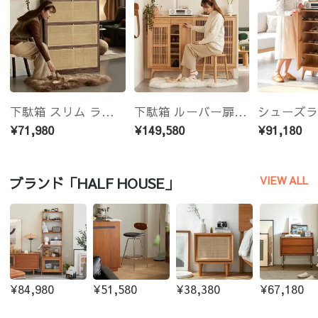
下駄箱 スリム ラタン 天然木 オーク 玄関収納 シューズラック シューズボックス オシャレ 和風
下駄箱 ルーバー扉 シューズラック シューズボックス 玄関収納 引き出し付き 玄関 無垢材 ナチュラル 可動棚 収納 下足箱 収納 オーク おしゃれ ブーツ 靴収納
¥71,980
¥149,580
¥91,180
VIEW ALL
ブランド「HALF HOUSE」
¥84,980
¥51,580
¥38,380
¥67,180