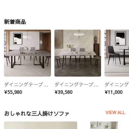
新着商品
ダイニングテーブル 食卓テーブル 140cm 160cm 180cm モダン おしゃれ 北欧 大理石調 石目調 セラミックトップ 長方形 グレー
ダイニングテーブル セラミック テーブル 食卓 6人掛け 4人掛け 大理石調 幅140cm 幅160cm 幅180cm モダン 北欧 傷 汚れに強い
¥55,980
¥39,580
¥11,000
VIEW ALL
おしゃれな三人掛けソファ