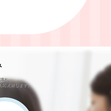
み
知識と
お応え致します。