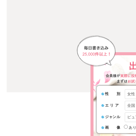
性 別
エ リ ア
ジャンル
画 像