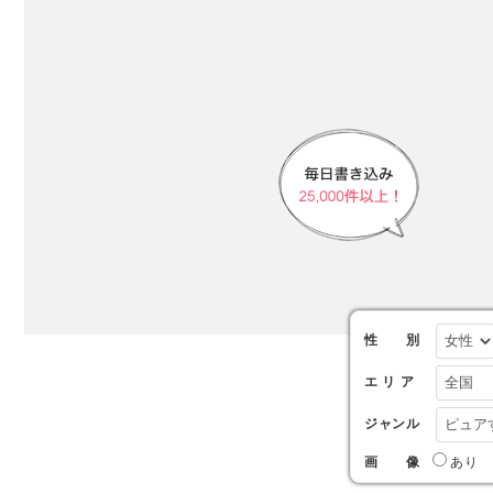
性 別
エ リ ア
ジャンル
画 像
あ