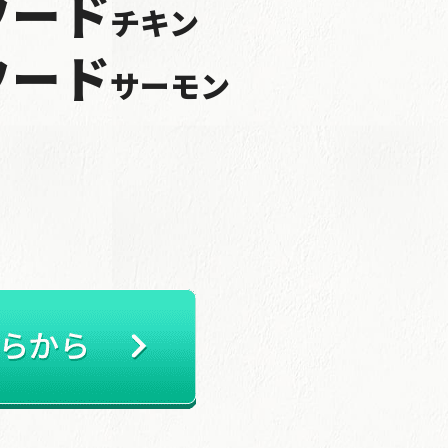
フード
チキン
フード
サーモン