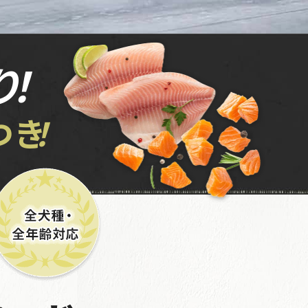
り
！
つき
！