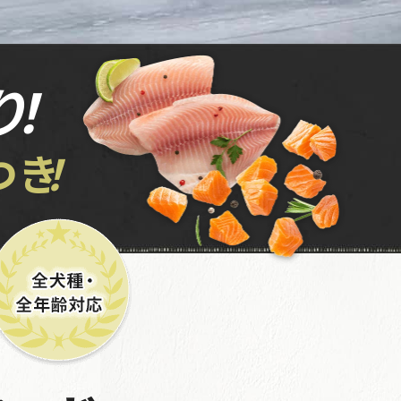
り
！
つき
！