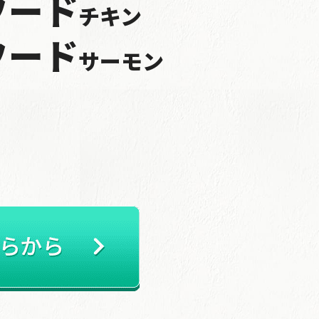
フード
チキン
フード
サーモン