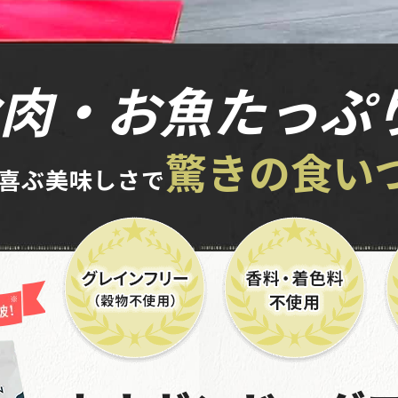
2026年08月06日 05時22分
定期コース
肉・お魚たっぷ
北海道のお客様からご注文がありました。
2026年08月05日 22時07分
定期コース
驚きの食い
喜ぶ美味しさで
大阪府のお客様からご注文がありました。
2026年08月05日 21時32分
定期コース
山口県のお客様からご注文がありました。
2026年08月06日 15時58分
定期コース