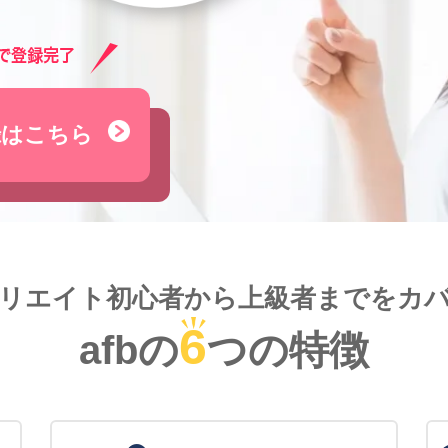
録はこちら
リエイト初心者から
上級者までをカ
6
afbの
つの特徴