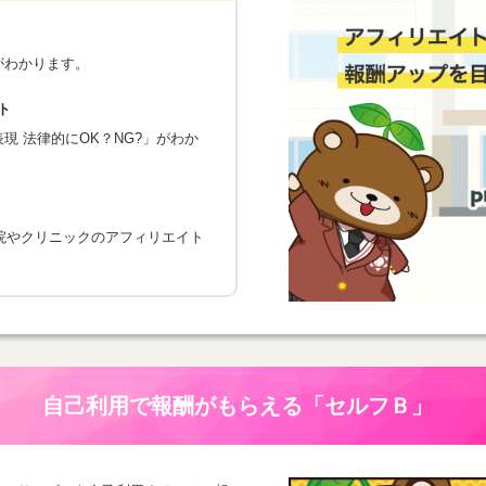
がわかります。
ト
 法律的にOK？NG?」がわか
院やクリニックのアフィリエイト
自己利用で報酬がもらえる
「セルフＢ」