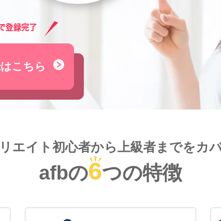
録はこちら
リエイト初心者から
上級者までをカ
6
afbの
つの特徴