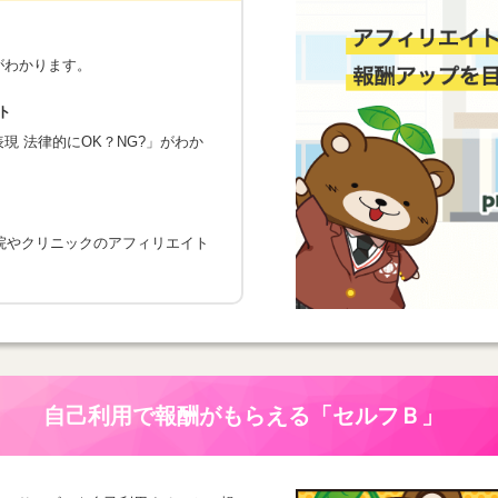
がわかります。
ト
 法律的にOK？NG?」がわか
院やクリニックのアフィリエイト
自己利用で報酬がもらえる
「セルフＢ」