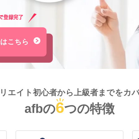
録はこちら
リエイト初心者から
上級者までをカ
6
afbの
つの特徴