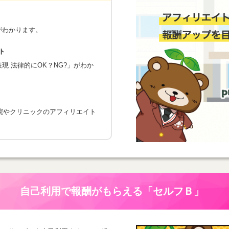
がわかります。
ト
 法律的にOK？NG?」がわか
院やクリニックのアフィリエイト
自己利用で報酬がもらえる
「セルフＢ」