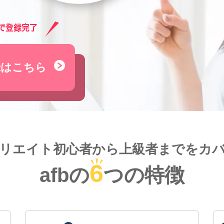
録はこちら
リエイト初心者から
上級者までをカ
6
afbの
つの特徴