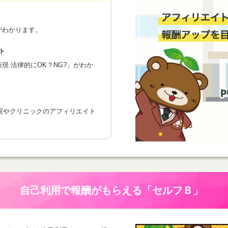
がわかります。
ト
 法律的にOK？NG?」がわか
院やクリニックのアフィリエイト
自己利用で報酬がもらえる
「セルフＢ」