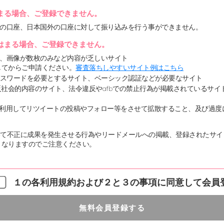
まる場合、ご登録できません。
の口座、日本国外の口座に対して振り込みを行う事ができません。
はまる場合、ご登録できません。
、画像が数枚のみなど内容が乏しいサイト
してからご申請ください。
審査落ちしやすいサイト例はこちら
パスワードを必要とするサイト、ベーシック認証などが必要なサイト
社会的内容のサイト、法令違反やafbでの禁止行為が掲載されているサイ
機能等を利用してリツイートの投稿やフォロー等をさせて拡散すること、及び過
等を用いて不正に成果を発生させる行為やリードメールへの掲載、登録されたサ
となりますのでご注意ください。
１の各利用規約および２と３の事項に同意して会員
無料会員登録する