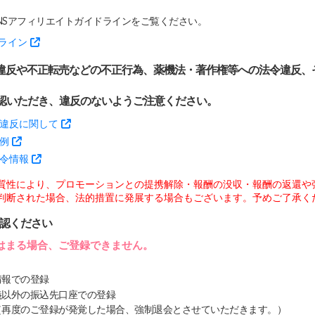
SNSアフィリエイトガイドラインをご覧ください。
ドライン
ング違反や不正転売などの不正行為、薬機法・著作権等への法令違反
認いただき、違反のないようご注意ください。
令違反に関して
事例
法令情報
質性により、プロモーションとの提携解除・報酬の没収・報酬の返還や
判断された場合、法的措置に発展する場合もございます。予めご了承く
確認ください
はまる場合、ご登録できません。
情報での登録
義以外の振込先口座での登録
（再度のご登録が発覚した場合、強制退会とさせていただきます。）