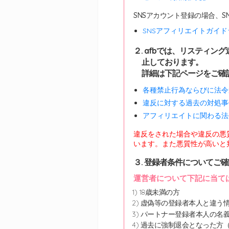
SNSアカウント登録の場合、
SNSアフィリエイトガイ
２. afbでは、リスティ
止しております。
詳細は下記ページをご確
各種禁止行為ならびに法
違反に対する過去の対処
アフィリエイトに関わる
違反をされた場合や違反の悪
います。また悪質性が高いと
３. 登録者条件についてご
運営者について下記に当て
18歳未満の方
虚偽等の登録者本人と違う
パートナー登録者本人の名
過去に強制退会となった方