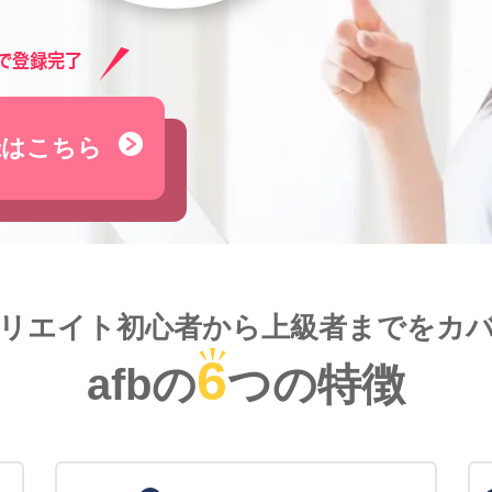
録はこちら
リエイト初心者から
上級者までをカ
6
afbの
つの特徴