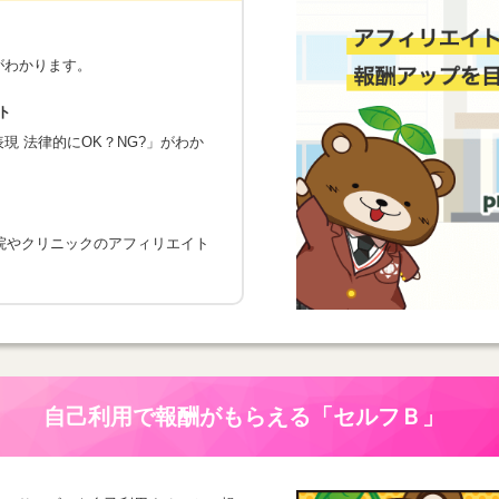
がわかります。
ト
 法律的にOK？NG?」がわか
院やクリニックのアフィリエイト
自己利用で報酬がもらえる
「セルフＢ」