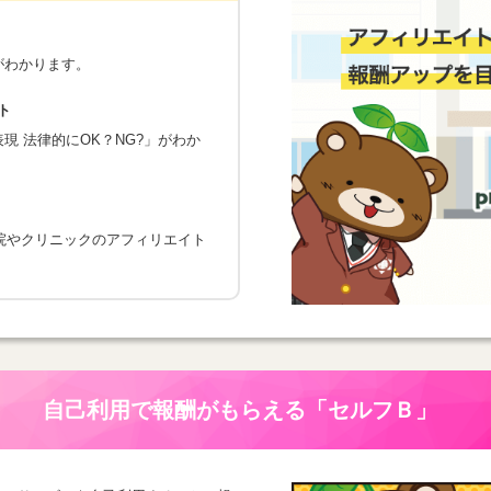
がわかります。
ト
 法律的にOK？NG?」がわか
院やクリニックのアフィリエイト
自己利用で報酬がもらえる
「セルフＢ」