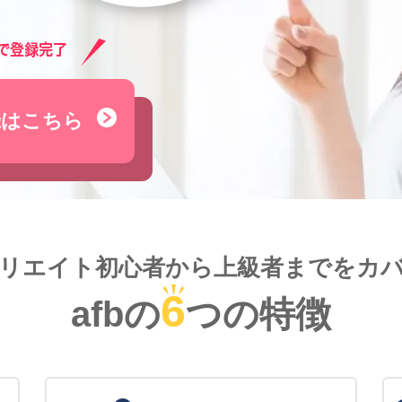
録はこちら
リエイト初心者から
上級者までをカ
6
afbの
つの特徴