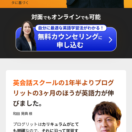
対面
オンライン
可能
でも
でも
英会話スクールの1年半よりプログ
リットの3ヶ月のほうが英語力が伸
びました。
和田 晃典 様
プログリットは
カリキュラムがとて
も明確
なので、
それに沿って学習す