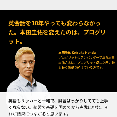
英会話を10年やっても変わらなかっ
た。本田圭佑を変えたのは、プログリ
ット。
本田圭佑 Keisuke Honda
プログリットのアンバサダーである本田
圭佑さんは、プログリット誕生以来、最
も長く受講を続けている方です。
英語もサッカーと一緒で、試合ばっかりしてても上手
くならない。
練習で基礎を固めてから実戦に挑む。そ
れが結果につながると思います。