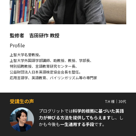
監修者 吉田研作 教授
Profile
上智大学名誉教授。
上智大学外国語学部講師、助教授、教授、学部長、
特別招聘教授、言語教育研究センター長、
公益財団法人日本英語検定協会会長を歴任。
応用言語学、英語教育、バイリンガリズム等の専門家
受講生の声
T.H 様｜30代
プログリットでは
科学的根拠に基づいた英語
力が伸びる方法を提供してもらえます
し、し
かも今後も
一生通用する手段
です。