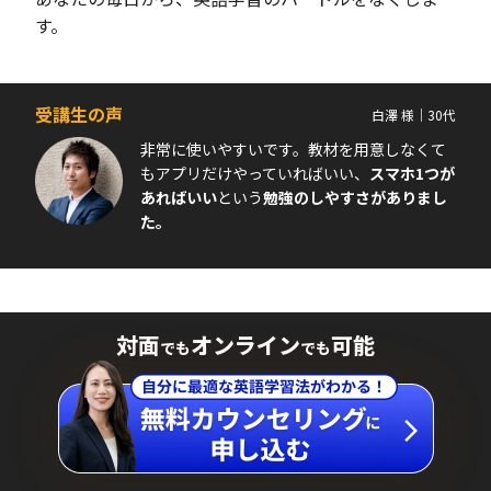
す。
受講生の声
白澤 様｜30代
非常に使いやすいです。教材を用意しなくて
もアプリだけやっていればいい、
スマホ1つが
あればいい
という
勉強のしやすさがありまし
た。
対面
オンライン
可能
でも
でも