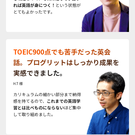
れば英語が身につく！
という状態が
とてもよかったです。
TOEIC900点でも苦手だった英会
話。プログリットはしっかり成果を
実感できました。
H.T 様
カリキュラムの細かい部分まで納得
感を持てるので、
これまでの英語学
習とは比べものにならない
ほど集中
して取り組めました。