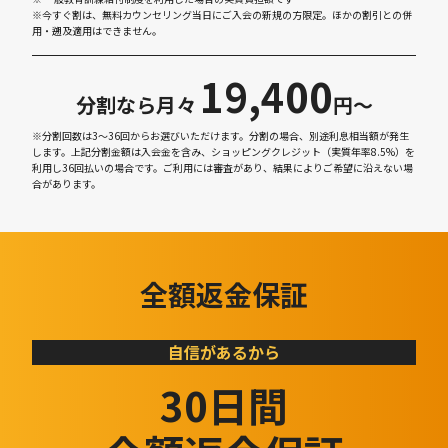
※今すぐ割は、無料カウンセリング当日にご入会の新規の方限定。ほかの割引との併
用・遡及適用はできません。
19,400
分割なら月々
円〜
※分割回数は3～36回からお選びいただけます。分割の場合、別途利息相当額が発生
します。上記分割金額は入会金を含み、ショッピングクレジット（実質年率8.5%）を
利用し36回払いの場合です。ご利用には審査があり、結果によりご希望に沿えない場
合があります。
全額返金保証
自信があるから
30日間