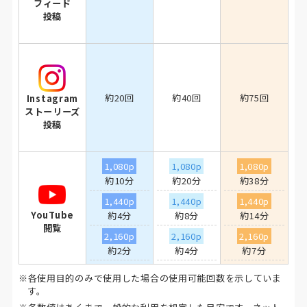
フィード
投稿
約20回
約40回
約75回
Instagram
ストーリーズ
投稿
1,080p
1,080p
1,080p
約10分
約20分
約38分
1,440p
1,440p
1,440p
YouTube
約4分
約8分
約14分
閲覧
2,160p
2,160p
2,160p
約2分
約4分
約7分
※各使用目的のみで使用した場合の使用可能回数を示していま
す。