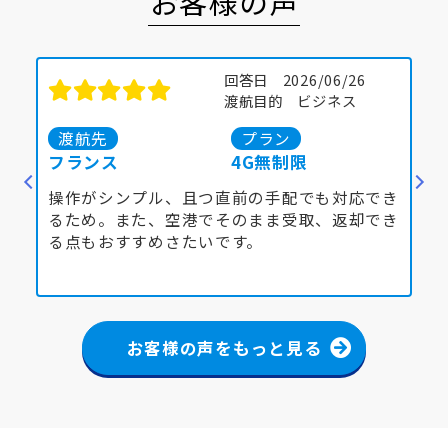
お客様の声
回答日 2026/06/25
渡航目的 その他
渡航先
プラン
アルゼンチン
4G無制限
イ
でき
久しぶりにWIFIデバイスをレンタルしまし
他
でき
た。以前よりも軽くなっていてビックリしまし
す
た。この5年ほど他社のeSIMを愛用していまし
ん
た。
d
もっと見る
あ
1
正
お客様の声をもっと見る