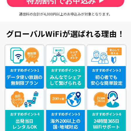
特別割引でお申込み
通信料の合計が4,000円以上のお申込みが対象となります。
グローバルWiFiが選ばれる理由！
おすすめポイント1
おすすめポイント2
おすすめポイント3
データ使い放題の
みんなでシェア
初心者でも
無制限プラン
して繋げられる
安心な簡単設定
おすすめポイント4
おすすめポイント5
おすすめポイント6
出発当日
海外200以上の
24時間365日
レンタルOK
国･地域対応
WiFiサポート