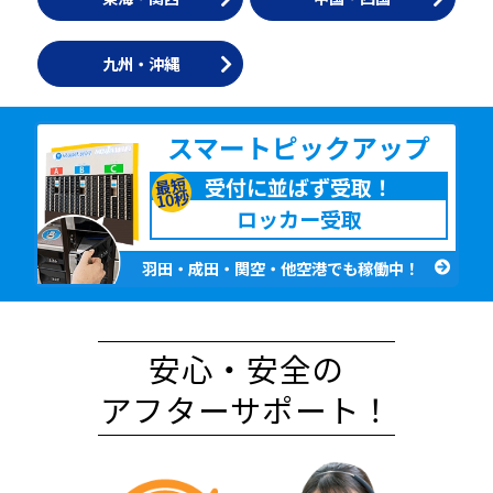
九州・沖縄
スマート
ピックアップ
受付に並ばず受取！
最短
10秒
ロッカー受取
羽田・成田・関空・他空港でも稼働中！
安心・安全の
アフターサポート！