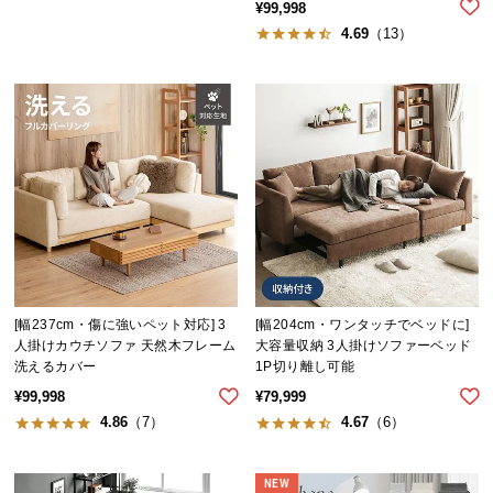
シ
¥
99,998
ョ
4.69
（13）
ッ
ピ
ン
グ
ガ
イ
ド
お
支
払
[幅237cm・傷に強いペット対応] 3
[幅204cm・ワンタッチでベッドに]
い
人掛けカウチソファ 天然木フレーム
大容量収納 3人掛けソファーベッド
に
洗えるカバー
1P切り離し可能
つ
¥
99,998
¥
79,999
い
4.86
（7）
4.67
（6）
て
配
NEW