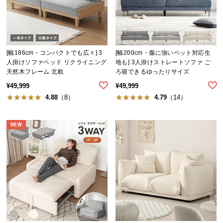
中
型
商
品
の
[幅186cm・コンパクトでも広々] 3
[幅200cm・傷に強いペット対応生
配
人掛けソファベッド リクライニング
地も] 3人掛けストレートソファ ご
天然木フレーム 北欧
ろ寝できるゆったりサイズ
送
に
¥
49,999
¥
49,999
つ
4.88
（8）
4.79
（14）
い
て
NEW
小
型
商
品
の
配
送
に