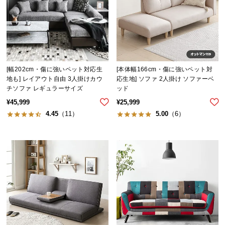
保
証
に
つ
い
て
[幅202cm・傷に強いペット対応生
[本体幅166cm・傷に強いペット対
地も] レイアウト自由 3人掛けカウ
応生地] ソファ 2人掛け ソファーベ
会
チソファ レギュラーサイズ
ッド
員
¥
45,999
¥
25,999
規
4.45
（11）
5.00
（6）
約
に
つ
い
て
お
客
様