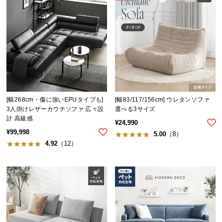
送
料
に
つ
い
て
大
[幅268cm・傷に強いEPUタイプも]
[幅83/117/156cm] ウレタンソファ
型
3人掛けレザーカウチソファ 広々設
選べる3サイズ
商
計 高級感
品
¥
24,990
¥
99,998
の
5.00
（8）
4.92
（12）
配
送
に
つ
い
て