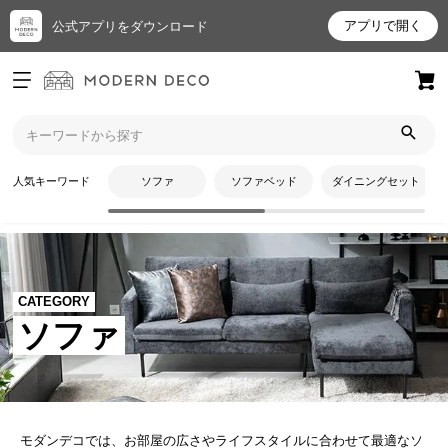
アプリで開く
公式アプリをダウンロード
ログイン
新規会員登録
お
人気キーワード
ソファ
ソファベッド
ダイニングセット
気
に
入
り
ア
CATEGORY
イ
ソファ
テ
ム
最
モダンデコでは、お部屋の広さやライフスタイルに合わせて最適なソ