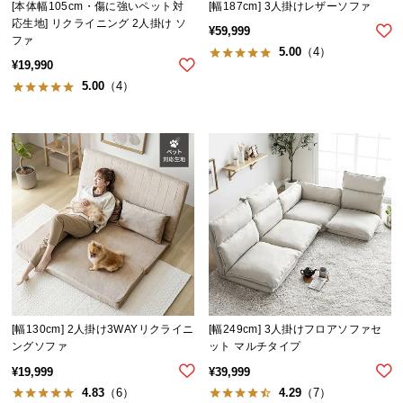
[本体幅105cm・傷に強いペット対
[幅187cm] 3人掛けレザーソファ
応生地] リクライニング 2人掛け ソ
¥
59,999
ファ
5.00
（4）
¥
19,990
5.00
（4）
[幅130cm] 2人掛け3WAYリクライニ
[幅249cm] 3人掛けフロアソファセ
ングソファ
ット マルチタイプ
¥
19,999
¥
39,999
4.83
（6）
4.29
（7）