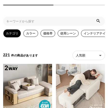
ら
探
す
イ
カテゴリ
カラー
価格帯
使用シーン
インテリアテイ
ン
テ
リ
ア
221
人気順
テ
イ
ス
ト
か
ら
探
す