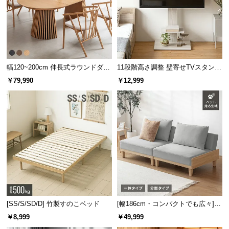
幅120~200cm 伸長式ラウンドダイ
11段階高さ調整 壁寄せTVスタンド
ニングテーブル 6人掛け 天然木突
キャスター付き 上下左右角度調節
￥79,990
￥12,999
板 美しい格子デザイン
機能
[SS/S/SD/D] 竹製すのこベッド
[幅186cm・コンパクトでも広々] 3
人掛けソファベッド リクライニン
￥8,999
￥49,999
グ 天然木フレーム 北欧