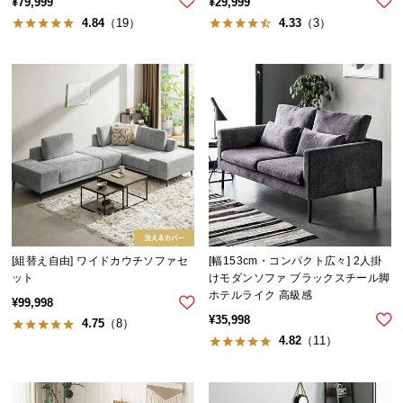
¥
79,999
¥
29,999
情
報
4.84
（19）
4.33
（3）
©
M
O
D
E
R
N
D
E
C
[組替え自由] ワイドカウチソファセ
[幅153cm・コンパクト広々] 2人掛
O
ット
けモダンソファ ブラックスチール脚
C
ホテルライク 高級感
¥
99,998
o.,
¥
35,998
4.75
（8）
L
4.82
（11）
t
d.
A