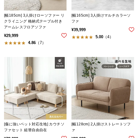
サ
ポ
[幅185cm] 3人掛けローソファー リ
[幅165cm] 3人掛けマルチカラーソ
ー
クライニング 格納式テーブル付き
ファ
アームレスフロアソファ
ト
¥
39,999
¥
29,999
5.00
（4）
4.86
（7）
お
知
ら
せ
ブ
ロ
グ
[傷に強いペット対応生地] カウチソ
[幅128cm] 2人掛けストレートソフ
ファセット 組替自由自在
ァ
企
業