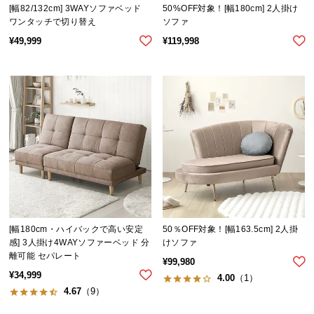
[幅82/132cm] 3WAYソファベッド
50%OFF対象！[幅180cm] 2人掛け
つ
ワンタッチで切り替え
ソファ
い
¥
49,999
¥
119,998
て
開
梱
設
置
サ
ー
ビ
ス
に
つ
[幅180cm・ハイバックで高い安定
50％OFF対象！[幅163.5cm] 2人掛
い
感] 3人掛け4WAYソファーベッド 分
けソファ
離可能 セパレート
て
¥
99,980
¥
34,999
4.00
（1）
搬
4.67
（9）
入