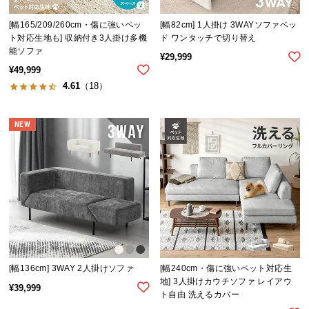
イ
[幅165/209/260cm・傷に強いペッ
[幅82cm] 1人掛け 3WAYソファベッ
ン
ト対応生地も] 収納付き3人掛け多機
ド ワンタッチで切り替え
能ソファ
テ
¥
29,999
リ
¥
49,999
ア
4.61
（18）
コ
ー
NEW
デ
ィ
ネ
ー
ト
か
ら
探
す
[幅136cm] 3WAY 2人掛けソファ
[幅240cm・傷に強いペット対応生
地] 3人掛けカウチソファ レイアウ
¥
39,999
ト自由 洗えるカバー