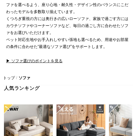
近
ファを選べるよう、座り心地・耐久性・デザイン性のバランスにこだ
チ
わったモデルを多数取り揃えています。
ェ
くつろぎ重視の方には奥行きの広いローソファ、家族で過ごす方には
ッ
カウチソファやコーナーソファなど、毎日の過ごし方に合わせたソフ
ク
ァをお選びいただけます。
し
ペット対応生地やお手入れしやすい張地も選べるため、用途やお部屋
た
の条件に合わせた“最適なソファ選び”をサポートします。
ア
イ
▶ ソファ選びのポイントを見る
テ
ム
トップ
ソファ
人気ランキング
特
集
一
覧
人