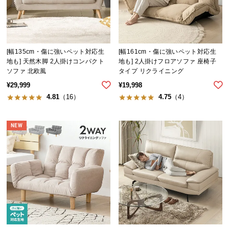
[幅135cm・傷に強いペット対応生
[幅161cm・傷に強いペット対応生
地も] 天然木脚 2人掛けコンパクト
地も] 2人掛けフロアソファ 座椅子
ソファ 北欧風
タイプ リクライニング
¥
29,999
¥
19,998
4.81
（16）
4.75
（4）
NEW