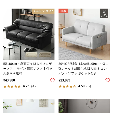
NEW
[幅180cm・座面広々] 3人掛けレザ
30%OFF対象! [本体幅109cm・傷に
ーソファ モダン 応接ソファ 肘付き
強いペット対応生地] 2人掛け コン
天然木構造材
パクトソファ ポケット付き
¥
43,980
¥
13,999
4.75
（4）
4.50
（6）