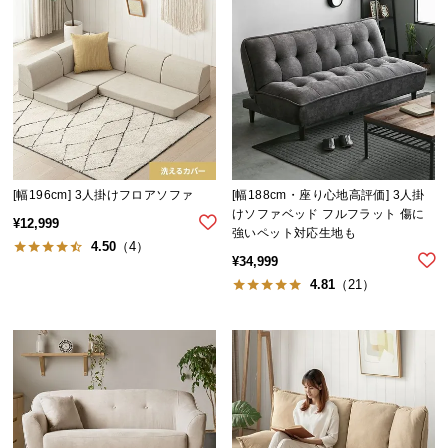
l
l
[幅196cm] 3人掛けフロアソファ
[幅188cm・座り心地高評価] 3人掛
けソファベッド フルフラット 傷に
¥
12,999
強いペット対応生地も
4.50
（4）
¥
34,999
4.81
（21）