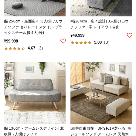
[幅250cm・座面広々] 3人掛けカウ
[幅204cm・広々設計] 3人掛けカウ
チソファ セパレートスタイル ブラ
チソファ L字 レイアウト自由
ックスチール脚 4人掛け
¥
49,999
¥
99,998
5.00
（3）
4.67
（3）
[幅136cm・アームレスデザイン] 北
[組替自由自在・3P/2P/1P選べる] モ
欧風 2人掛けソファ
ジュールソファ アームレス 天然木