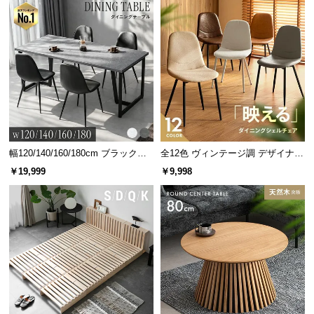
幅120/140/160/180cm ブラックフ
全12色 ヴィンテージ調 デザイナー
レーム ダイニング 大理石調 4人掛
ズシェルチェア
￥19,999
￥9,998
け