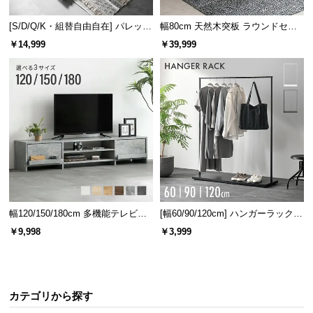
[S/D/Q/K・組替自由自在] パレット
幅80cm 天然木突板 ラウンドセン
ベッド 8/12/16枚セット
ターテーブル 美しい格子デザイン
￥14,999
￥39,999
幅120/150/180cm 多機能テレビボ
[幅60/90/120cm] ハンガーラック
ード 木目/石目調 オープン収納・
スチール 4段階高さ調節 サイドフ
￥9,998
￥3,999
引き出し収納付き
ック オープンラック シンプル
カテゴリから探す