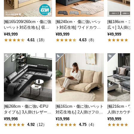
気
ア
イ
[幅165/209/260cm・傷に強
[幅240cm・ 傷に強いペッ
[幅186cm・
テ
いペット対応生地も] 収納
ト対応生地] ワイドカウチ
広々] 3人掛
付き3人掛け多機能ソファ
ソファ ロースタイル
リクライニング
ム
¥49,999
¥89,999
¥49,999
ーム 北欧
4.61
（18）
4.63
（8）
4
ラ
ン
キ
ン
グ
商
品
カ
[幅268cm・傷に強いEPU
[幅161cm・傷に強いペット
[幅216cm・ワ
テ
タイプも] 3人掛けレザーカ
対応生地も] 2人掛けフロア
人掛けカウチソ
ゴ
ウチソファ 広々設計 高級
ソファ 座椅子タイプ リク
クスチール脚 
¥99,998
¥19,998
¥59,999
感
ライニング
イク 高級感
リ
4.92
（12）
4.75
（4）
4
か