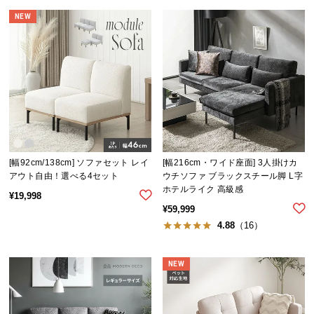
経
NEW
路
に
つ
い
て
返
品・
キ
[幅92cm/138cm] ソファセット レイ
[幅216cm・ワイド座面] 3人掛けカ
ャ
アウト自由！選べる4セット
ウチソファ ブラックスチール脚 L字
ン
ホテルライク 高級感
¥
19,998
セ
¥
59,999
ル
4.88
（16）
に
つ
NEW
い
て