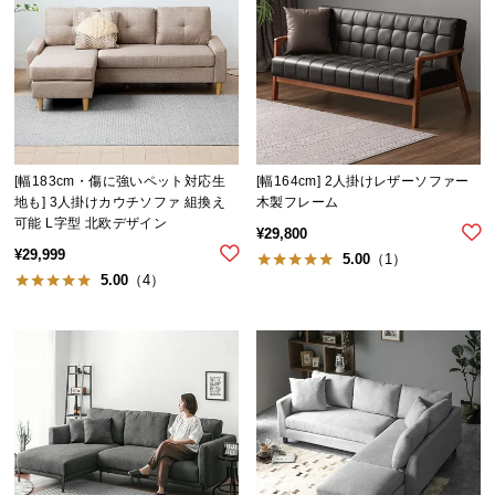
[幅183cm・傷に強いペット対応生
[幅164cm] 2人掛けレザーソファー
地も] 3人掛けカウチソファ 組換え
木製フレーム
可能 L字型 北欧デザイン
¥
29,800
¥
29,999
5.00
（1）
5.00
（4）