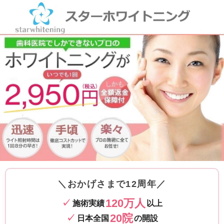
歯科医院のホワイトニング 1回2,950円｜スターホワイトニング
＼
おかげさまで12周年
／
120万人
施術実績
以上
20院
日本全国
の開設