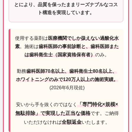
とにより、品質を保ったままリーズナブルなコス
ト構造を実現しています。
使用する薬剤は
医療機関でしか扱えない過酸化水
素
。施術は
歯科医師の事前診断と、歯科医師また
は歯科衛生士（国家資格保有者）
のみ。
勤務
歯科医師70名以上、歯科衛生士80名以上、
ホワイトニングのみで120万人以上の施術実績。
(2026年6月現佐)
「専門特化×規模×
安いから手を抜くのではなく
無駄排除」で実現した正当な価格
です。ご納得
全額返金
いただけなければ
いたします。