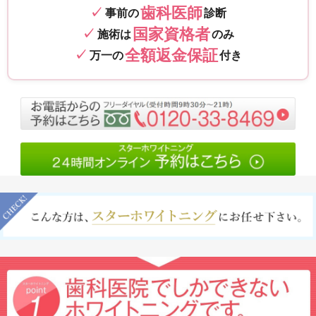
歯科医師
事前の
診断
国家資格者
施術は
のみ
全額返金保証
万一の
付き