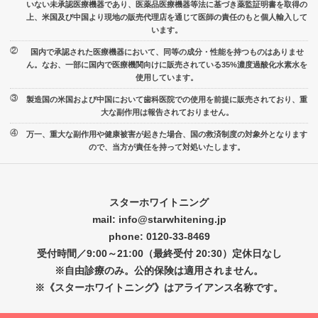
いない未承認医療機器であり、医薬品医療機器等法に基づき薬監証明書を取得の
上、米国及び中国より現地の販売代理店を通じて医師の責任のもと個人輸入して
います。
国内で承認された医療機器において、同等の成分・性能を持つものはありませ
ん。なお、一部に国内で医療機関向けに販売されている35%濃度過酸化水素水を
使用しています。
製造国の米国および中国において歯科医院での使用を前提に販売されており、重
大な副作用は報告されておりません。
万一、重大な副作用や健康被害が起きた場合、国の救済制度の対象外となります
ので、当方が責任を持って対処いたします。
スターホワイトニング
mail: info@starwhitening.jp
phone: 0120-33-8469
受付時間／9:00～21:00（最終受付 20:30）定休日なし
※自由診療のみ。公的保険は適用されません。
※《スターホワイトニング》はアライアンス名称です。