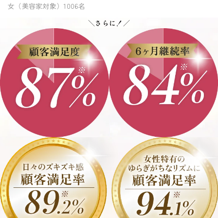
女（美容家対象）1006名
＼
さらに！
／