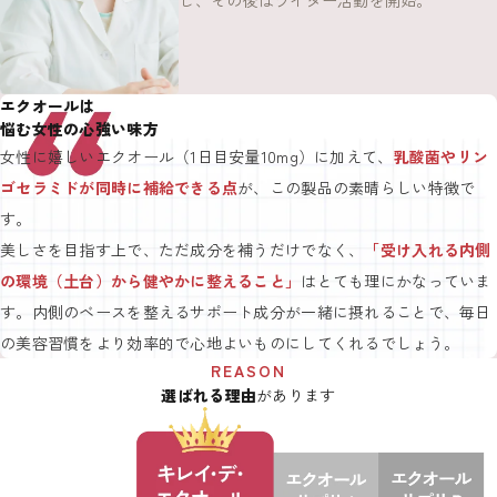
エクオールは
悩む女性の心強い味方
女性に嬉しいエクオール（1日目安量10mg）に加えて、
乳酸菌やリン
ゴセラミドが同時に補給できる点
が、この製品の素晴らしい特徴で
す。
美しさを目指す上で、ただ成分を補うだけでなく、
「受け入れる内側
の環境（土台）から健やかに整えること」
はとても理にかなっていま
す。内側のベースを整えるサポート成分が一緒に摂れることで、毎日
の美容習慣をより効率的で心地よいものにしてくれるでしょう。
REASON
選ばれる理由
があります