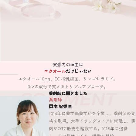
実感力の理由は
エクオール
だけじゃない
エクオール10mg、EC-12乳酸菌、リンゴセラミド。
3つの成分で支えるトリプルアプローチ。
薬剤師に聞きました
薬剤師
岡本 妃香里
2014年に薬学部薬学科を卒業し、薬剤師の資
格を取得。大手ドラッグストアに就職し、調
剤やOTC販売を経験する。2018年に退職
し、その後はライター活動を開始。