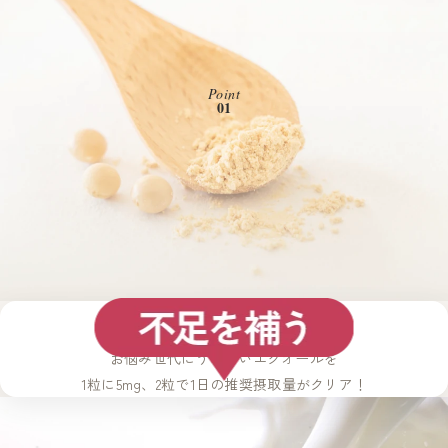
Point
01
エクオール10mg配合
減少する女性特有の成分を補う
お悩み世代にうれしいエクオールを
1粒に5mg、2粒で1日の推奨摂取量がクリア！