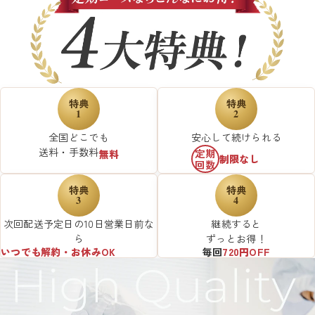
特典
特典
1
2
全国どこでも
安心して続けられる
送料・手数料
定期
無料
制限なし
回数
特典
特典
3
4
次回配送予定日の10日営業日前な
継続すると
ら
ずっとお得！
いつでも解約・お休みOK
毎回
720円OFF