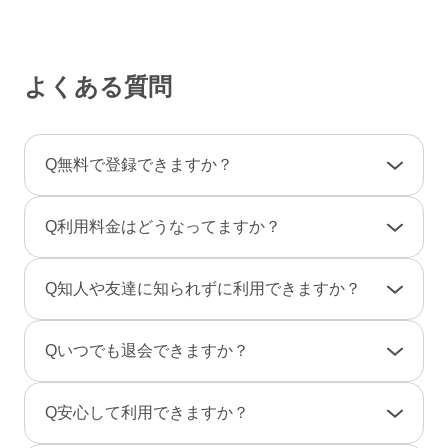
よくある質問
Q
無料で登録できますか？
A
登録料金は一切かかりませんので、ご安心くだ
Q
利用料金はどうなってますか？
さい。
利用料金は一部の決済を除き「完全前払い制」
A
女性は男性とのやりとりは全て無料です。
Q
知人や友達に知られずに利用できますか？
です。そのため、弊社からお客様へ料金の請求
一部のコンテンツの利用はコイン（有料）が必
や督促のご連絡が届くことはありません。
要です。
A
友達に知られないように、実名ではなく匿名で
Q
いつでも退会できますか？
のニックネームで、プロフ画像を登録しない状
男性は、事前にポイントをご購入のうえご利用
態でもご利用できますのでご安心ください。
A
退会は「マイページ」→「各種設定」→「退会
となります。（1P＝約10円、消費ポイントはサ
Q
安心して利用できますか？
また、検索結果にあなたのプロフィールが表示
手続き」から行えます。
ービスによって異なります）
されないように設定することもできます。