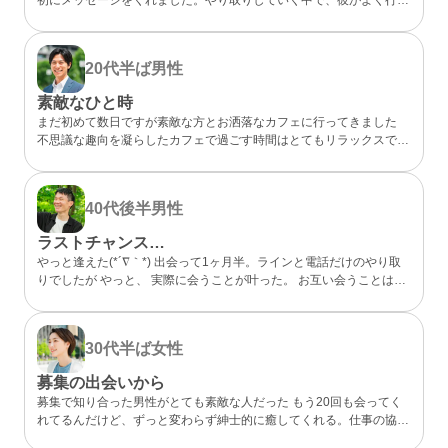
らしいカフェが、実は私も好きなお店だと分かってびっくり。 なん
となく気になるところが一緒だったので、私的には今までになくメッ
セージが盛り上がり嬉しかったです。 カフェに誘ってもらい、実際
20代半ば
男性
にお会いするととっても話しやすくて、時間があっという間。 少し
年上でしたが、気を使わずに話せる感じが心地よくて、「また会いた
素敵なひと時
いな」と素直に伝えました。彼のちょっと嬉しそうな顔をみたら、思
まだ初めて数日ですが素敵な方とお洒落なカフェに行ってきました
わずドキドキしました。 成功談でいいのか…まだどうなるかはわか
不思議な趣向を凝らしたカフェで過ごす時間はとてもリラックスでき
らないけど、出会えてよかったと思える人になりました。
ました 真面目な出会いがちゃんとあることが分かったのでこれから
もお互い良い出会いを探したいですね
40代後半
男性
ラストチャンス…
やっと逢えた(*´∇｀*) 出会って1ヶ月半。ラインと電話だけのやり取
りでしたが やっと、 実際に会うことが叶った。 お互い会うことは諦
めていましたが叶った。 諦めないことが大切と実感した。 理想通り
の可愛い、 メガネの似合う、 タイプの方でした。 ホント、大切にし
たいと思った。 また会う約束もできた。 こんな僕と… ありがとう(*
30代半ば
女性
´∇｀*)
募集の出会いから
募集で知り合った男性がとても素敵な人だった もう20回も会ってく
れてるんだけど、ずっと変わらず紳士的に癒してくれる。仕事の協力
もしてくれて、精神的にも頼りっぱなし。 こんな出会いが鬱屈とし