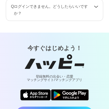
手続き完了後、プロフィール情報や画像・動
A
お客様が安心してご利用いただけるよう、当サ
Q
ログインできません。どうしたらいいです
画・メッセージ・ポイント（コイン）などのア
ービスでは24時間365日体制で有人による監視・
か？
カウント情報はすべて削除されます。復旧や返
通報対応・年齢確認を行っております。
金はできませんのでご注意ください。
A
「
ログインでお困りの方
」ページをご覧くださ
万が一トラブルが発生した場合は、通報により
い。
調査・対応いたします。詐欺や犯罪などの実害
については最寄りの警察へご相談ください。
今すぐはじめよう！
登録無料の出会い・恋愛
マッチングサイト/マッチングアプリ