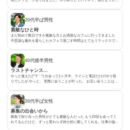
らしいカフェが、実は私も好きなお店だと分かってびっくり。 なん
となく気になるところが一緒だったので、私的には今までになくメッ
セージが盛り上がり嬉しかったです。 カフェに誘ってもらい、実際
20代半ば
男性
にお会いするととっても話しやすくて、時間があっという間。 少し
年上でしたが、気を使わずに話せる感じが心地よくて、「また会いた
素敵なひと時
いな」と素直に伝えました。彼のちょっと嬉しそうな顔をみたら、思
まだ初めて数日ですが素敵な方とお洒落なカフェに行ってきました
わずドキドキしました。 成功談でいいのか…まだどうなるかはわか
不思議な趣向を凝らしたカフェで過ごす時間はとてもリラックスでき
らないけど、出会えてよかったと思える人になりました。
ました 真面目な出会いがちゃんとあることが分かったのでこれから
もお互い良い出会いを探したいですね
40代後半
男性
ラストチャンス…
やっと逢えた(*´∇｀*) 出会って1ヶ月半。ラインと電話だけのやり取
りでしたが やっと、 実際に会うことが叶った。 お互い会うことは諦
めていましたが叶った。 諦めないことが大切と実感した。 理想通り
の可愛い、 メガネの似合う、 タイプの方でした。 ホント、大切にし
たいと思った。 また会う約束もできた。 こんな僕と… ありがとう(*
30代半ば
女性
´∇｀*)
募集の出会いから
募集で知り合った男性がとても素敵な人だった もう20回も会ってく
れてるんだけど、ずっと変わらず紳士的に癒してくれる。仕事の協力
もしてくれて、精神的にも頼りっぱなし。 こんな出会いが鬱屈とし