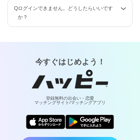
手続き完了後、プロフィール情報や画像・動
A
お客様が安心してご利用いただけるよう、当サ
Q
ログインできません。どうしたらいいです
画・メッセージ・ポイント（コイン）などのア
ービスでは24時間365日体制で有人による監視・
か？
カウント情報はすべて削除されます。復旧や返
通報対応・年齢確認を行っております。
金はできませんのでご注意ください。
A
「
ログインでお困りの方
」ページをご覧くださ
万が一トラブルが発生した場合は、通報により
い。
調査・対応いたします。詐欺や犯罪などの実害
については最寄りの警察へご相談ください。
今すぐはじめよう！
登録無料の出会い・恋愛
マッチングサイト/マッチングアプリ