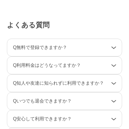
よくある質問
Q
無料で登録できますか？
A
登録料金は一切かかりませんので、ご安心くだ
Q
利用料金はどうなってますか？
さい。
利用料金は一部の決済を除き「完全前払い制」
A
女性は男性とのやりとりは全て無料です。
Q
知人や友達に知られずに利用できますか？
です。そのため、弊社からお客様へ料金の請求
一部のコンテンツの利用はコイン（有料）が必
や督促のご連絡が届くことはありません。
要です。
A
友達に知られないように、実名ではなく匿名で
Q
いつでも退会できますか？
のニックネームで、プロフ画像を登録しない状
男性は、事前にポイントをご購入のうえご利用
態でもご利用できますのでご安心ください。
A
退会は「マイページ」→「各種設定」→「退会
となります。（1P＝約10円、消費ポイントはサ
Q
安心して利用できますか？
また、検索結果にあなたのプロフィールが表示
手続き」から行えます。
ービスによって異なります）
されないように設定することもできます。