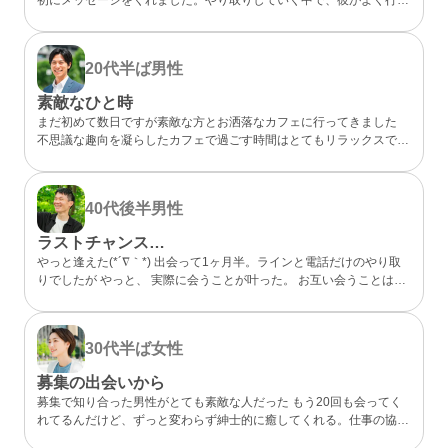
らしいカフェが、実は私も好きなお店だと分かってびっくり。 なん
となく気になるところが一緒だったので、私的には今までになくメッ
セージが盛り上がり嬉しかったです。 カフェに誘ってもらい、実際
20代半ば
男性
にお会いするととっても話しやすくて、時間があっという間。 少し
年上でしたが、気を使わずに話せる感じが心地よくて、「また会いた
素敵なひと時
いな」と素直に伝えました。彼のちょっと嬉しそうな顔をみたら、思
まだ初めて数日ですが素敵な方とお洒落なカフェに行ってきました
わずドキドキしました。 成功談でいいのか…まだどうなるかはわか
不思議な趣向を凝らしたカフェで過ごす時間はとてもリラックスでき
らないけど、出会えてよかったと思える人になりました。
ました 真面目な出会いがちゃんとあることが分かったのでこれから
もお互い良い出会いを探したいですね
40代後半
男性
ラストチャンス…
やっと逢えた(*´∇｀*) 出会って1ヶ月半。ラインと電話だけのやり取
りでしたが やっと、 実際に会うことが叶った。 お互い会うことは諦
めていましたが叶った。 諦めないことが大切と実感した。 理想通り
の可愛い、 メガネの似合う、 タイプの方でした。 ホント、大切にし
たいと思った。 また会う約束もできた。 こんな僕と… ありがとう(*
30代半ば
女性
´∇｀*)
募集の出会いから
募集で知り合った男性がとても素敵な人だった もう20回も会ってく
れてるんだけど、ずっと変わらず紳士的に癒してくれる。仕事の協力
もしてくれて、精神的にも頼りっぱなし。 こんな出会いが鬱屈とし