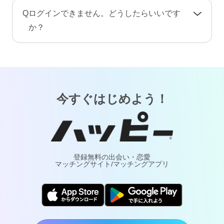
手続き完了後、プロフィール情報や画像・動
A
お客様が安心してご利用いただけるよう、当サ
Q
ログインできません。どうしたらいいです
画・メッセージ・ポイント（コイン）などのア
ービスでは24時間365日体制で有人による監視・
か？
カウント情報はすべて削除されます。復旧や返
通報対応・年齢確認を行っております。
金はできませんのでご注意ください。
A
「
ログインでお困りの方
」ページをご覧くださ
万が一トラブルが発生した場合は、通報により
い。
調査・対応いたします。詐欺や犯罪などの実害
については最寄りの警察へご相談ください。
今すぐはじめよう！
登録無料の出会い・恋愛
マッチングサイト/マッチングアプリ