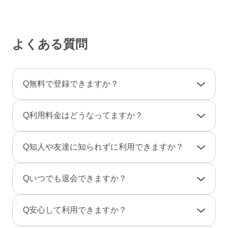
よくある質問
Q
無料で登録できますか？
A
登録料金は一切かかりませんので、ご安心くだ
Q
利用料金はどうなってますか？
さい。
利用料金は一部の決済を除き「完全前払い制」
A
女性は男性とのやりとりは全て無料です。
Q
知人や友達に知られずに利用できますか？
です。そのため、弊社からお客様へ料金の請求
一部のコンテンツの利用はコイン（有料）が必
や督促のご連絡が届くことはありません。
要です。
A
友達に知られないように、実名ではなく匿名で
Q
いつでも退会できますか？
のニックネームで、プロフ画像を登録しない状
男性は、事前にポイントをご購入のうえご利用
態でもご利用できますのでご安心ください。
A
退会は「マイページ」→「各種設定」→「退会
となります。（1P＝約10円、消費ポイントはサ
Q
安心して利用できますか？
また、検索結果にあなたのプロフィールが表示
手続き」から行えます。
ービスによって異なります）
されないように設定することもできます。