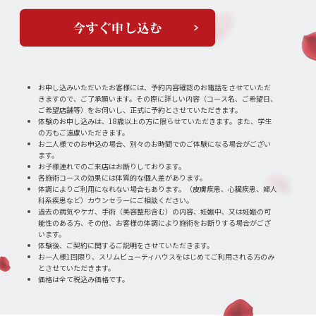
お申し込みいただいたお客様には、予約内容確認のお電話をさせていただ
きますので、ご了承願います。その際に詳しい内容（コース名、ご希望日、
ご希望店舗等）をお伺いし、正式に予約とさせていただきます。
体験のお申し込みは、18歳以上の方に限らせていただきます。また、学生
の方もご遠慮いただきます。
お二人様でのお申込の場合、別々のお時間でのご体験になる場合がござい
ます。
お子様連れでのご来店はお断りしております。
各施術コースの効果には体質的な個人差があります。
体調によりご利用になれない場合もあります。（皮膚疾患、心臓疾患、婦人
科系疾患など）カウンセラーにご相談ください。
過去の病気やケガ、手術（美容整形含む）の内容、妊娠中、又は妊娠の可
能性のある方、その他、お客様の体調により施術をお断りする場合がござ
います。
体験後、ご契約に関するご説明をさせていただきます。
お一人様1回限り、スリムビューティハウスをはじめてご利用される方のみ
とさせていただきます。
価格は全て税込み価格です。